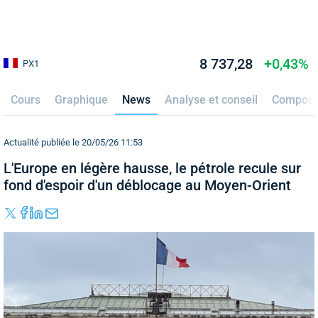
8 737,28
+0,43%
PX1
Cours
Graphique
News
Analyse et conseil
Composi
Actualité publiée le 20/05/26 11:53
L'Europe en légère hausse, le pétrole recule sur
fond d'espoir d'un déblocage au Moyen-Orient