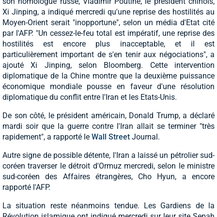
son homologue russe, Vladimir Poutine, le président chinois,
Xi Jinping, a indiqué mercredi qu'une reprise des hostilités au
Moyen-Orient serait "inopportune", selon un média d'Etat cité
par l'AFP. "Un cessez-le-feu total est impératif, une reprise des
hostilités est encore plus inacceptable, et il est
particulièrement important de s'en tenir aux négociations", a
ajouté Xi Jinping, selon Bloomberg. Cette intervention
diplomatique de la Chine montre que la deuxième puissance
économique mondiale pousse en faveur d'une résolution
diplomatique du conflit entre l'Iran et les Etats-Unis.
De son côté, le président américain, Donald Trump, a déclaré
mardi soir que la guerre contre l'Iran allait se terminer "très
rapidement", a rapporté le
Wall Street
Journal.
Autre signe de possible détente, l'Iran a laissé un pétrolier sud-
coréen traverser le détroit d'Ormuz mercredi, selon le ministre
sud-coréen des Affaires étrangères, Cho Hyun, a encore
rapporté l'AFP.
La situation reste néanmoins tendue. Les Gardiens de la
Révolution islamique ont indiqué mercredi sur leur site Sepah