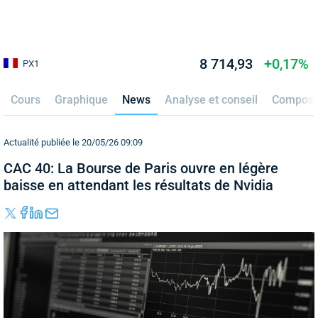
8 714,93
+0,17%
PX1
Cours
Graphique
News
Analyse et conseil
Composi
Actualité publiée le 20/05/26 09:09
CAC 40: La Bourse de Paris ouvre en légère
baisse en attendant les résultats de Nvidia