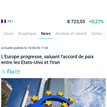
8 723,55
+0,27%
PX1
Cours
Graphique
News
Analyse et conseil
Composi
Actualité publiée le 15/06/26 11:04
L'Europe progresse, saluant l'accord de paix
entre les Etats-Unis et l'Iran