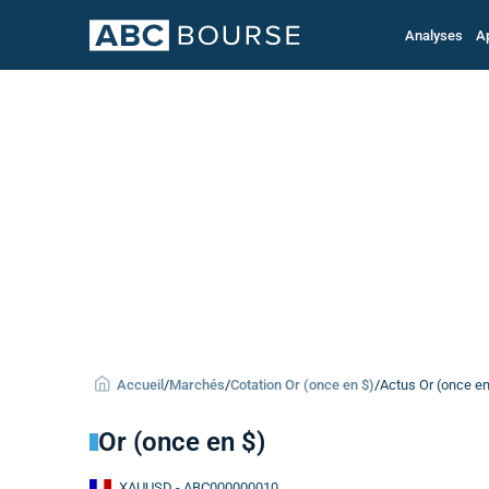
Analyses
A
Accueil
/
Marchés
/
Cotation Or (once en $)
/
Actus Or (once en
Or (once en $)
XAUUSD
- ABC000000010