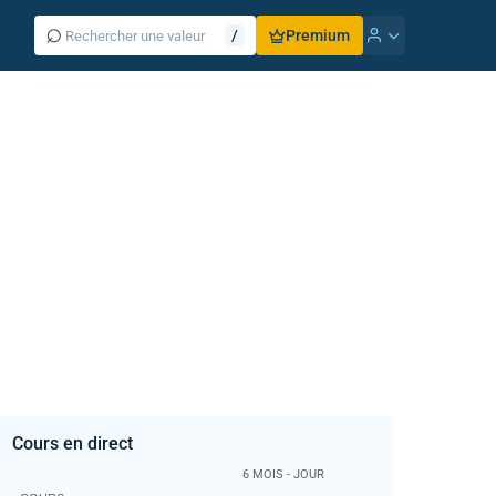
⌕
/
Premium
Cours en direct
6 MOIS - JOUR