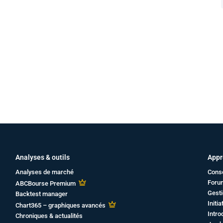
Analyses & outils
Appr
Analyses de marché
Cons
Foru
ABCBourse Premium
Gesti
Backtest manager
Initi
Chart365 – graphiques avancés
Intro
Chroniques & actualités