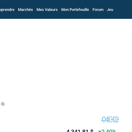
pprendre
Marchés
Mes Valeurs
Mon Portefeuille
Forum
Jeu
 $)
4 341,81 $
+2,40%