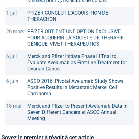
Metsera pour 7,3 Milliards de dollars
1 juil
PFIZER CONCLUT L’ACQUISITION DE
THERACHON
20 mars
PFIZER OBTIENT UNE OPTION EXCLUSIVE
POUR ACQUÉRIR LA SOCIÉTÉ DE THÉRAPIE
GÉNIQUE, VIVET THERAPEUTICS
6 juil
Merck and Pfizer Initiate Phase III Trial to
Evaluate Avelumab as First-line Treatment for
Ovarian Cancer
6 juin
ASCO 2016: Pivotal Avelumab Study Shows
Positive Results in Metastatic Merkel Cell
Carcinoma
18 mai
Merck and Pfizer to Present Avelumab Data in
Seven Different Cancers at ASCO Annual
Meeting
Soyez le premier à réagir à cet article