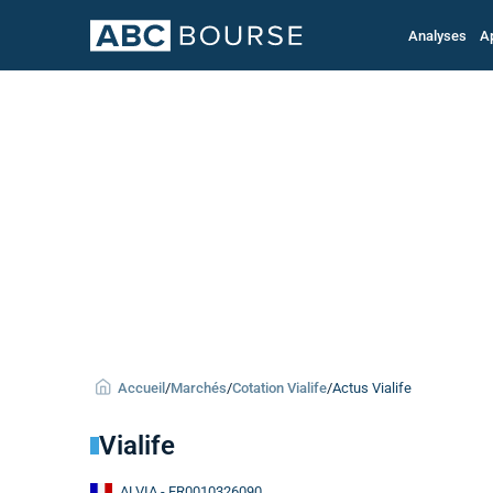
Analyses
A
Accueil
/
Marchés
/
Cotation Vialife
/
Actus Vialife
Vialife
ALVIA
- FR0010326090