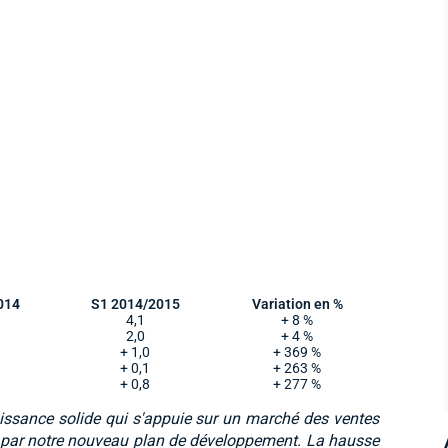
014
S1 2014/2015
Variation en %
4,1
+ 8 %
2,0
+ 4 %
+ 1,0
+ 369 %
+ 0,1
+ 263 %
+ 0,8
+ 277 %
oissance solide qui s'appuie sur un marché des ventes
ée par notre nouveau plan de développement. La hausse