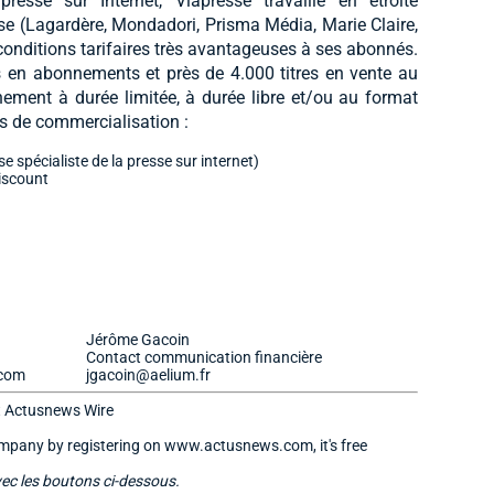
esse sur Internet, Viapresse travaille en étroite
sse (Lagardère, Mondadori, Prisma Média, Marie Claire,
 conditions tarifaires très avantageuses à ses abonnés.
s en abonnements et près de 4.000 titres en vente au
ent à durée limitée, à durée libre et/ou au format
ts de commercialisation :
 spécialiste de la presse sur internet)
iscount
Jérôme Gacoin
Contact communication financière
.com
jgacoin@aelium.fr
t Actusnews Wire
company by registering on www.actusnews.com, it's free
vec les boutons ci-dessous.