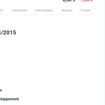
eil
Calendrier
Historiques
Secteur
Forum
4/2015
ts
veloppement