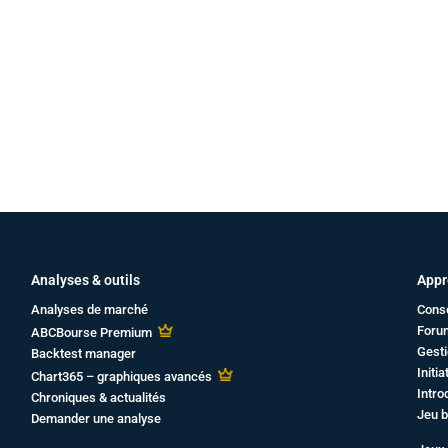
Analyses & outils
Appr
Analyses de marché
Cons
Foru
ABCBourse Premium
Gesti
Backtest manager
Initi
Chart365 – graphiques avancés
Intro
Chroniques & actualités
Jeu b
Demander une analyse