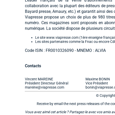
Leader français de la vente d'abonnements pr
collaboration avec la plupart des éditeurs de pre
Bayard presse, Amaury, etc.) et garantit ainsi des
Viapresse propose un choix de plus de 980 titre
numéro. Ces magazines sont proposés en abonnem
numérique. La société dispose de plusieurs circui
Le site www.viapresse.com (1ère enseigne française
Les sites partenaires comme la Fnac ou encore Cd
Code ISIN : FR0010326090 - MNEMO : ALVIA
Contacts
Vincent MAREINE
Maxime BONIN
Président Directeur Général
Vice Président
mareine@viapresse.com
bonin@viapresse
© Copyrigh
Receive by email the next press releases of the 
Vous avez aimé cet article ? Partagez-le avec vos amis a