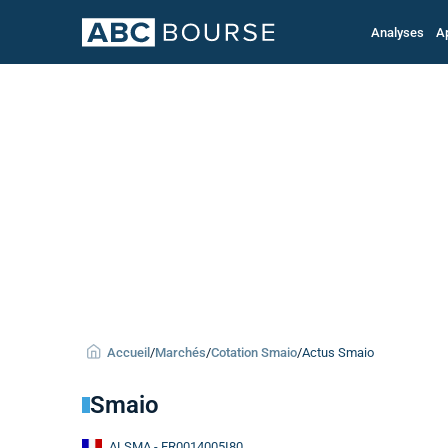
Analyses
A
Accueil
/
Marchés
/
Cotation Smaio
/
Actus Smaio
Smaio
ALSMA
- FR0014005I80