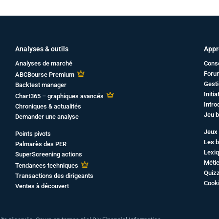
Analyses & outils
Appr
Analyses de marché
Cons
Foru
ABCBourse Premium
Gesti
Backtest manager
Initi
Chart365 – graphiques avancés
Intro
Chroniques & actualités
Jeu b
Demander une analyse
Jeux 
Points pivots
Les b
Palmarès des PER
Lexiq
SuperScreening actions
Métie
Tendances techniques
Quiz
Transactions des dirigeants
Cook
Ventes à découvert