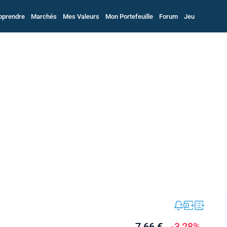
pprendre
Marchés
Mes Valeurs
Mon Portefeuille
Forum
Jeu
7,66 €
-3,28%