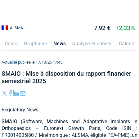
7,92 €
+2,33%
ALSMA
Cours
Graphique
News
Analyse et conseil
Calendri
Actualité publiée le 17/10/25 17:45
SMAIO : Mise à disposition du rapport financier
semestriel 2025
Regulatory News:
SMAIO
(
S
oftware,
M
achines and
A
daptative
I
mplants in
O
rthopaedics – Euronext Growth Paris, Code ISIN :
FR0014005I80 / Mnémonique : ALSMA, éligible PEA-PME), un