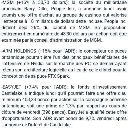
-MGM (+16% à 50,70 dollars): la société du milliardaire
américain Barry Diller, People Inc., a annoncé lundi avoir
soumis une offre d'achat au groupe de casinos qui valorise
l'entreprise à 18 milliards de dollars dette incluse. People Inc.
détient déjà 26% du capital de MGM. Sa proposition
entièrement en numéraire de 48,30 dollars par action doit être
examinée par le conseil d'administration de MGM.
-ARM HOLDINGS (+15% pour l'ADR): le concepteur de puces
britannique pourrait être l'un des principaux bénéficiaires de
l'offensive de Nvidia sur le marché des PC, ce dernier ayant
retenu son architecture logicielle au lieu de celle d'Intel pour la
conception de sa puce RTX Spark.
-EASYJET (+7,4% pour l'ADR): le fonds d'investissement
Castlelake a indiqué lundi qu'il pourrait faire une offre d'au
minimum 403,23 pence par action sur la compagnie aérienne
britannique, soit une prime de 1,3% par rapport au cours de
clôture de vendredi (398 pence). EasyJet a qualifié cette offre
d'opportuniste. Son ADR avait bondi de 9,7% vendredi après
l'annonce de l'intérêt de Castlelake.