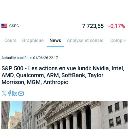
7 723,55
-0,17%
GSPC
Cours
Graphique
News
Analyse et conseil
Composi
Actualité publiée le 01/06/26 22:17
S&P 500 - Les actions en vue lundi: Nvidia, Intel,
AMD, Qualcomm, ARM, SoftBank, Taylor
Morrison, MGM, Anthropic