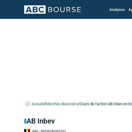
Analyses
A
Accueil
/
Marchés Boursiers
/
Cours de l'action AB Inbev en b
AB Inbev
ABI
- BE0974293251