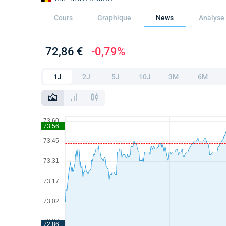
Cours
Graphique
News
Analyse 
72,86 €
-0,79%
1J
2J
5J
10J
3M
6M