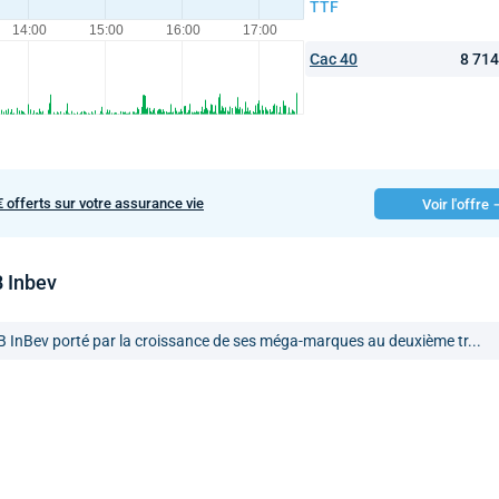
TTF
Cac 40
8 71
€ offerts sur votre assurance vie
Voir l'offre
B Inbev
B InBev porté par la croissance de ses méga-marques au deuxième tr...