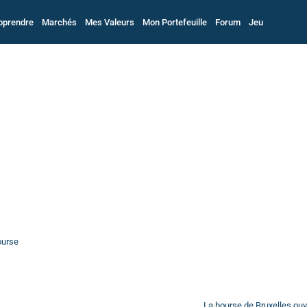
pprendre
Marchés
Mes Valeurs
Mon Portefeuille
Forum
Jeu
ourse
La bourse de Bruxelles ou