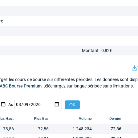
re
Montant : 0,82€
rgez les cours de bourse sur différentes périodes. Les données sont disp
ABC Bourse Premium
, téléchargez sur longue période sans limitations.
Au
lus Haut
Plus Bas
Volume
Dernier
73,56
72,86
1 248 234
72,86