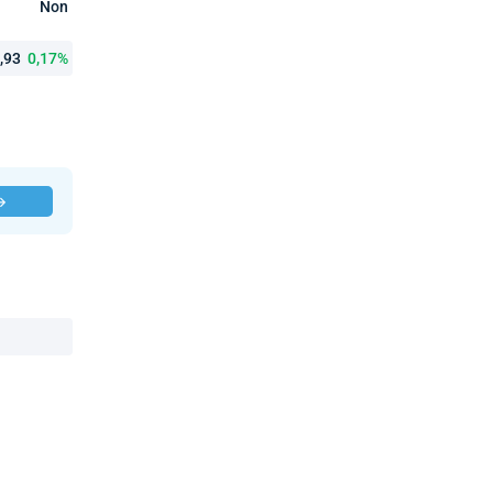
Non
4,93
0,17%
 →