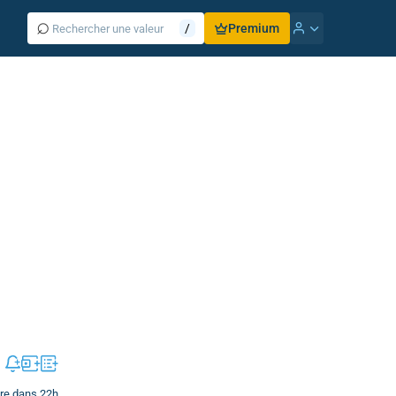
⌕
/
Premium
vre dans 22h