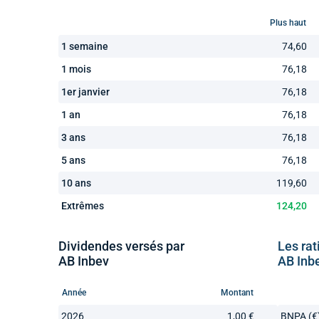
Plus haut
1 semaine
74,60
1 mois
76,18
1er janvier
76,18
1 an
76,18
3 ans
76,18
5 ans
76,18
10 ans
119,60
Extrêmes
124,20
Dividendes versés par
Les rat
AB Inbev
AB Inb
Année
Montant
2026
1,00 €
BNPA (€