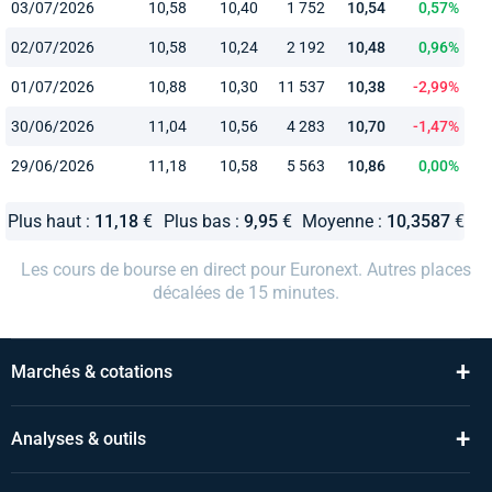
03/07/2026
10,58
10,40
1 752
10,54
0,57%
02/07/2026
10,58
10,24
2 192
10,48
0,96%
01/07/2026
10,88
10,30
11 537
10,38
-2,99%
30/06/2026
11,04
10,56
4 283
10,70
-1,47%
29/06/2026
11,18
10,58
5 563
10,86
0,00%
Plus haut :
11,18
€
Plus bas :
9,95
€
Moyenne :
10,3587
€
Les cours de bourse en direct pour Euronext. Autres places
décalées de 15 minutes.
+
Marchés & cotations
+
Analyses & outils