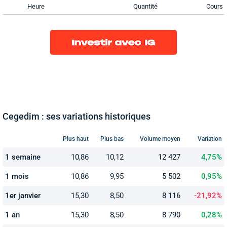
Heure
Quantité
Cours
Cegedim : ses variations historiques
Plus haut
Plus bas
Volume moyen
Variation
1 semaine
10,86
10,12
12 427
4,75%
1 mois
10,86
9,95
5 502
0,95%
1er janvier
15,30
8,50
8 116
-21,92%
1 an
15,30
8,50
8 790
0,28%