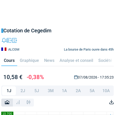
Cotation de Cegedim
La bourse de Paris ouvre dans 45h
ALCGM
Cours
Graphique
News
Analyse et conseil
Société
10,58 €
-0,38%
07/08/2026 - 17:35:23
1J
2J
5J
3M
1A
2A
5A
10A