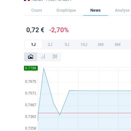
Cours
Graphique
News
Analyse 
0,72 €
-2,70%
1J
2J
5J
10J
3M
6M