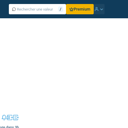
⌕
/
Premium
uvre dans 3h