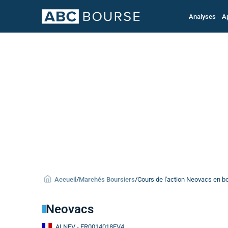
Analyses
A
Accueil
/
Marchés Boursiers
/
Cours de l'action Neovacs en b
Neovacs
ALNEV
- FR0014018EV4