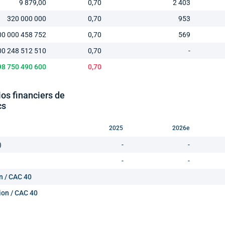
9 879,00
0,70
2 403
320 000 000
0,70
953
00 000 458 752
0,70
569
00 248 512 510
0,70
-
98 750 490 600
0,70
ios financiers de
cs
2025
2026e
)
-
-
-
-
n / CAC 40
ion / CAC 40