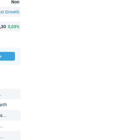
Non
xt Growth
9,30
0,03%
 →
.
owth
a...
..
..