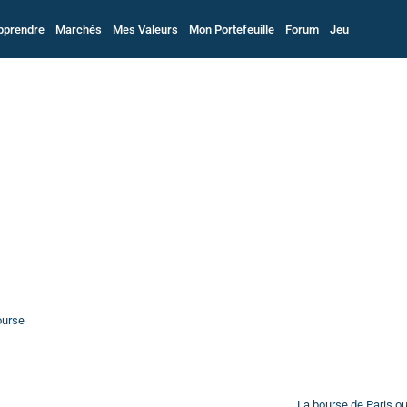
pprendre
Marchés
Mes Valeurs
Mon Portefeuille
Forum
Jeu
ourse
La bourse de Paris o