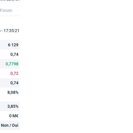
Forum
- 17:35:21
6 129
0,74
0,7798
0,72
0,74
8,08%
3,85%
0 M€
Non / Oui