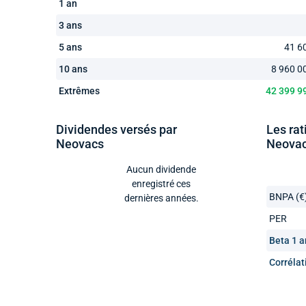
1 an
3 ans
5 ans
41 6
10 ans
8 960 0
Extrêmes
42 399 9
Dividendes versés par
Les rat
Neovacs
Neova
Aucun dividende
enregistré ces
BNPA (€
dernières années.
PER
Beta 1 a
Corrélat