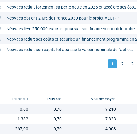
6
Néovacs réduit fortement sa perte nette en 2025 et accélère ses éco..
6
Néovacs obtient 2 M€ de France 2030 pour le projet VECT‑PI
6
Néovacs lève 250 000 euros et poursuit son financement obligataire
6
Néovacs réduit ses coûts et sécurise un financement programmé en 
6
Néovacs réduit son capital et abaisse la valeur nominale de l’actio...
1
2
3
Plus haut
Plus bas
Volume moyen
0,80
0,70
9 210
1,382
0,70
7 833
267,00
0,70
4 008