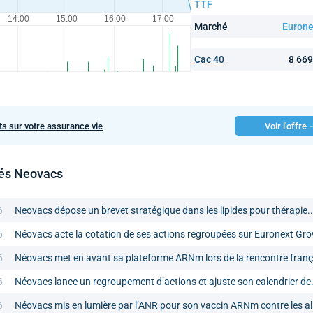
TTF
Marché
Eurone
Cac 40
8 66
ts sur votre assurance vie
Voir l'offre
tés Neovacs
6
Neovacs dépose un brevet stratégique dans les lipides pour thérapie..
6
Néovacs acte la cotation de ses actions regroupées sur Euronext Gr
6
Néovacs met en avant sa plateforme ARNm lors de la rencontre franç
6
Néovacs lance un regroupement d’actions et ajuste son calendrier de.
6
Néovacs mis en lumière par l’ANR pour son vaccin ARNm contre les al.