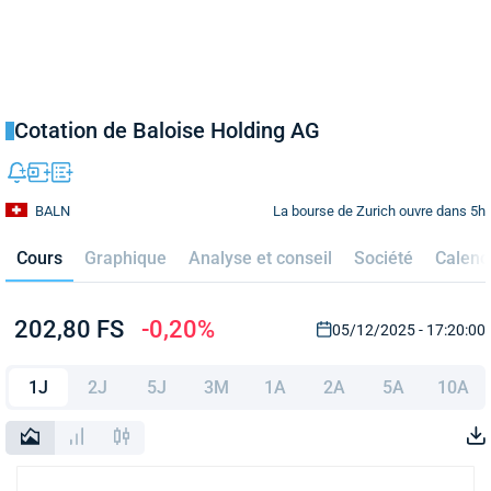
Cotation de Baloise Holding AG
La bourse de Zurich ouvre dans 5h
BALN
Cours
Graphique
Analyse et conseil
Société
Calend
202,80 FS
-0,20%
05/12/2025 - 17:20:00
1J
2J
5J
3M
1A
2A
5A
10A