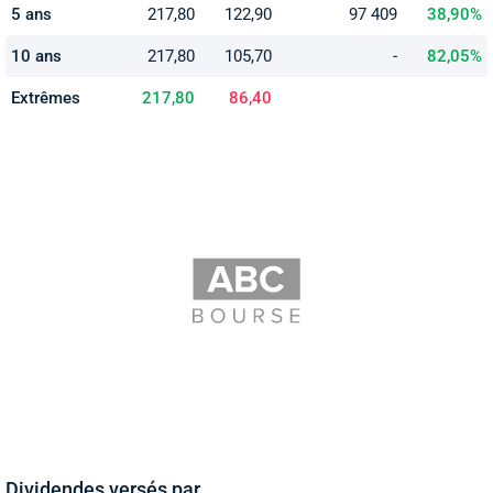
5 ans
217,80
122,90
97 409
38,90%
10 ans
217,80
105,70
-
82,05%
Extrêmes
217,80
86,40
Dividendes versés par