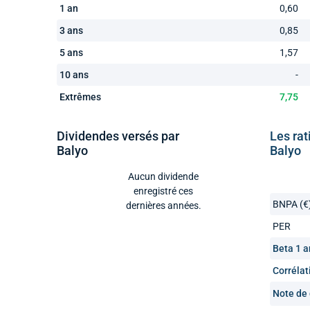
1 an
0,60
3 ans
0,85
5 ans
1,57
10 ans
-
Extrêmes
7,75
Dividendes versés par
Les rat
Balyo
Balyo
Aucun dividende
enregistré ces
BNPA (€
dernières années.
PER
Beta 1 a
Corrélat
Note de 