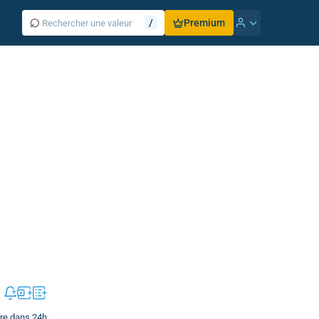
⌕
/
Premium
vre dans 24h