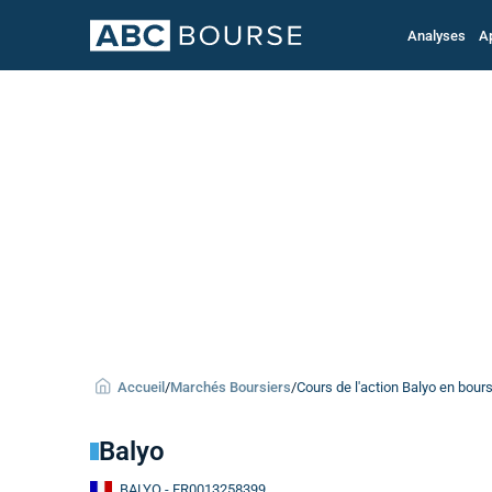
Analyses
A
Accueil
/
Marchés Boursiers
/
Cours de l'action Balyo en bour
Balyo
BALYO
- FR0013258399