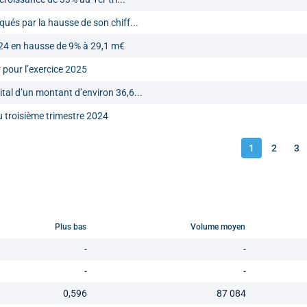
ués par la hausse de son chiff...
024 en hausse de 9% à 29,1 m€
 pour l’exercice 2025
al d’un montant d’environ 36,6...
u troisième trimestre 2024
1
2
3
Plus bas
Volume moyen
-
-
-
-
0,596
87 084