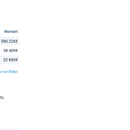
Montant
580 226€
58 409€
32 893€
és sur Balyo
ts,