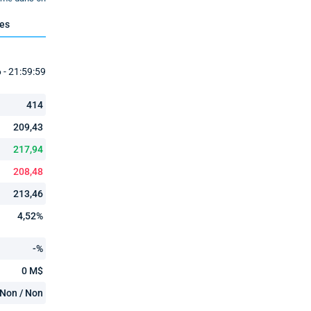
ues
- 21:59:59
414
209,43
217,94
208,48
213,46
4,52%
-%
0 M$
Non / Non