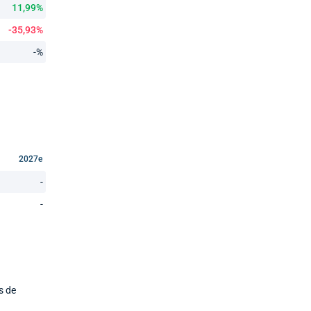
11,99%
-35,93%
-%
2027e
-
-
s de