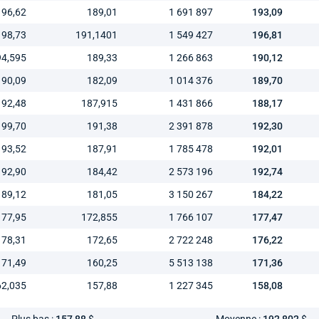
196,62
189,01
1 691 897
193,09
198,73
191,1401
1 549 427
196,81
94,595
189,33
1 266 863
190,12
190,09
182,09
1 014 376
189,70
192,48
187,915
1 431 866
188,17
199,70
191,38
2 391 878
192,30
193,52
187,91
1 785 478
192,01
192,90
184,42
2 573 196
192,74
189,12
181,05
3 150 267
184,22
177,95
172,855
1 766 107
177,47
178,31
172,65
2 722 248
176,22
171,49
160,25
5 513 138
171,36
62,035
157,88
1 227 345
158,08