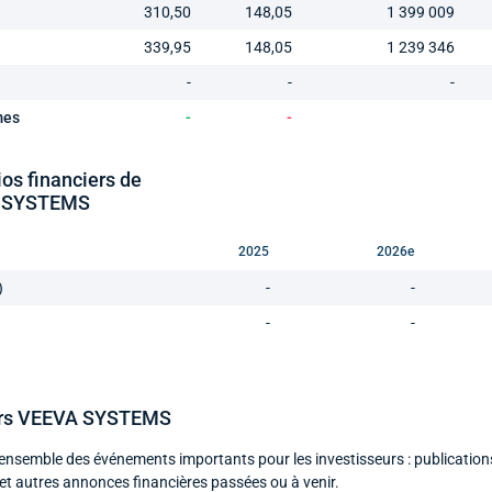
310,50
148,05
1 399 009
339,95
148,05
1 239 346
-
-
-
mes
-
-
ios financiers de
 SYSTEMS
2025
2026e
)
-
-
-
-
iers VEEVA SYSTEMS
ensemble des événements importants pour les investisseurs : publication
et autres annonces financières passées ou à venir.