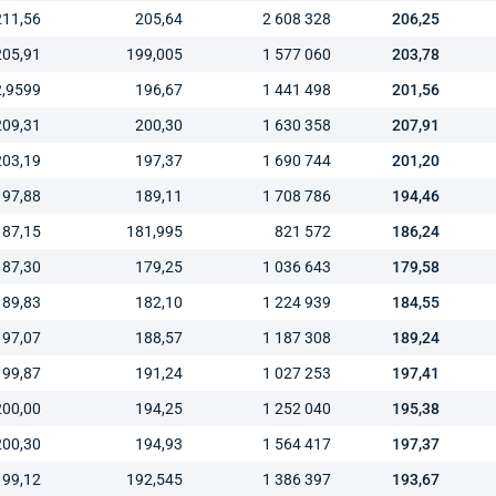
211,56
205,64
2 608 328
206,25
205,91
199,005
1 577 060
203,78
2,9599
196,67
1 441 498
201,56
209,31
200,30
1 630 358
207,91
203,19
197,37
1 690 744
201,20
197,88
189,11
1 708 786
194,46
187,15
181,995
821 572
186,24
187,30
179,25
1 036 643
179,58
189,83
182,10
1 224 939
184,55
197,07
188,57
1 187 308
189,24
199,87
191,24
1 027 253
197,41
200,00
194,25
1 252 040
195,38
200,30
194,93
1 564 417
197,37
199,12
192,545
1 386 397
193,67