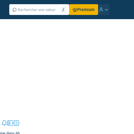
⌕
/
Premium
erme dans 6h