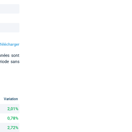
Télécharger
nnées sont
ériode sans
Variation
2,01%
0,78%
2,72%