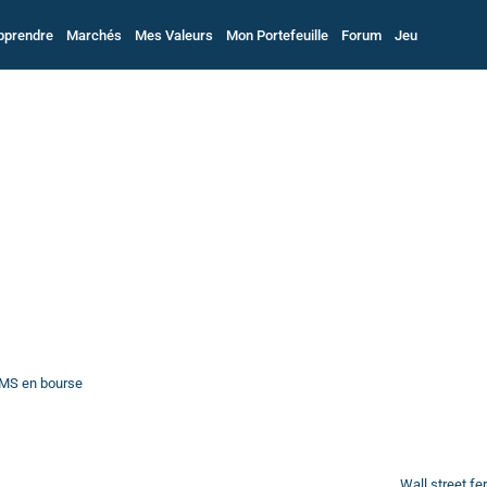
pprendre
Marchés
Mes Valeurs
Mon Portefeuille
Forum
Jeu
EMS en bourse
Wall street f