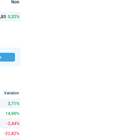
Non
6,83
0,32%
 →
Variation
3,71%
14,90%
-2,44%
-22,82%