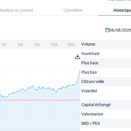
Analyse et conseil
Calendrier
Historiq
06/08/2026 
Volume
1A
2A
5A
10A
20A
Ouverture
Plus haut
Plus bas
Clôture veille
Volatilité
Capital échangé
Valorisation
SRD / PEA