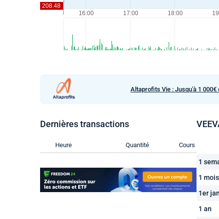
Altaprofits Vie : Jusqu'à 1 000€ 
Dernières transactions
VEEVA
Heure
Quantité
Cours
1 sem
1 mois
1er ja
1 an