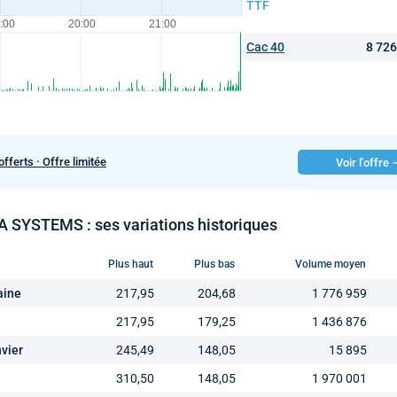
TTF
Cac 40
8 72
offerts · Offre limitée
Voir l'offre
 SYSTEMS : ses variations historiques
Plus haut
Plus bas
Volume moyen
aine
217,95
204,68
1 776 959
217,95
179,25
1 436 876
nvier
245,49
148,05
15 895
310,50
148,05
1 970 001