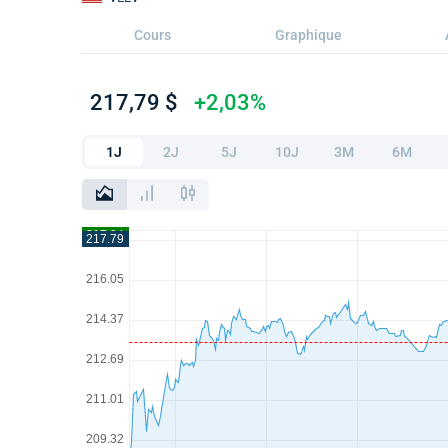
Cours
Graphique
217,79 $
+2,03%
1J
2J
5J
10J
3M
6M