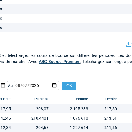
ls
ls
ls
et téléchargez les cours de bourse sur différentes périodes. Les do
ivis de marché. Avec
ABC Bourse Premium
, téléchargez sur longue p
Au
us Haut
Plus Bas
Volume
Dernier
217,95
208,07
2 195 233
217,80
14,245
210,4401
1 076 610
213,51
212,34
204,68
1 227 664
211,86