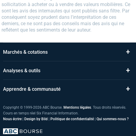
sollicitation à acheter ou à vendre des valeurs mobilières. Ce
sont les avis des internautes qui sont publiés sans filtre. Par
conséquent soyez prudent dans l'interprétation de ces
derniers, ce ne sont pas des conseils mais des avis qui ne
reflétent que les sentiments de leur auteur.
+
Marchés & cotations
+
Analyses & outils
+
Apprendre & communauté
Copyright © 1999-2026 ABC Bourse.
Mentions légales
. Tous droits réservés.
Cours en temps réel Six Financial Information.
Nous écrire
|
Design by Bild
|
Politique de confidentialité
|
Qui sommes-nous ?