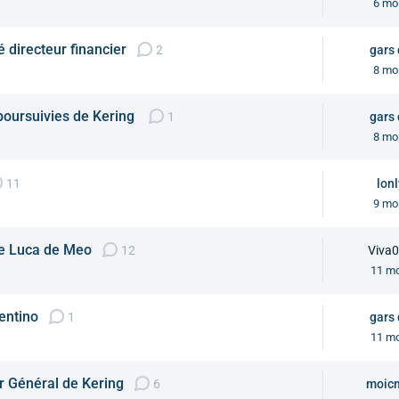
6 mo
 directeur financier
2
gars
8 mo
poursuivies de Kering
1
gars
8 mo
11
lonl
9 mo
 de Luca de Meo
12
Viva
11 mo
lentino
1
gars
11 mo
r Général de Kering
6
moic