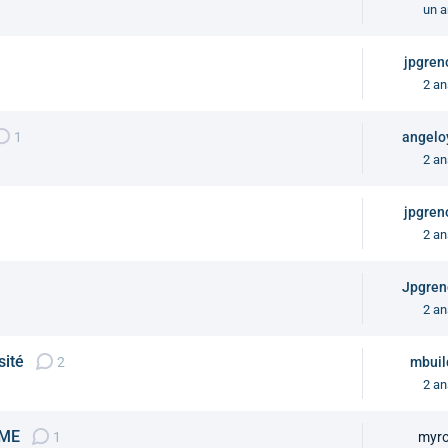
un a
jpgren
2 an
1
angelo
2 an
jpgren
2 an
Jpgren
2 an
sité
2
mbuil
2 an
 ME
1
myr