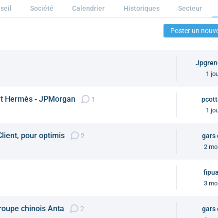
seil
Société
Calendrier
Historiques
Secteur
Poster un nouve
Jpgren
1 jo
 et Hermès - JPMorgan
1
pcot
1 jo
lient, pour optimis
2
gars
2 mo
fipu
3 mo
roupe chinois Anta
2
gars