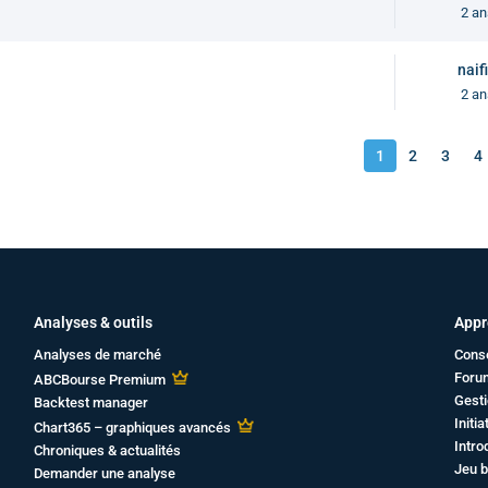
2 an
naif
2 an
1
2
3
4
Analyses & outils
Appr
Analyses de marché
Cons
Foru
ABCBourse Premium
Gesti
Backtest manager
Initi
Chart365 – graphiques avancés
Intro
Chroniques & actualités
Jeu b
Demander une analyse