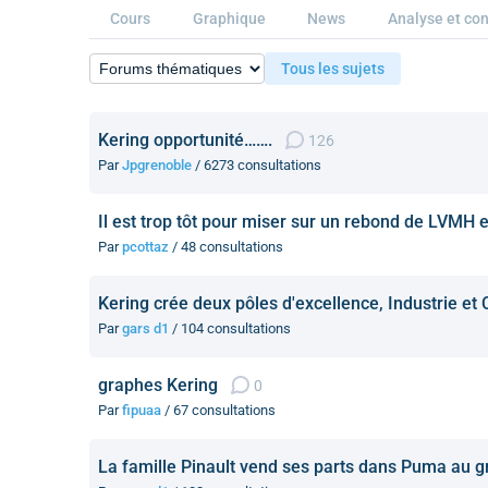
Cours
Graphique
News
Analyse et con
Tous les sujets
Kering opportunité…….
126
Par
Jpgrenoble
/ 6273 consultations
Il est trop tôt pour miser sur un rebond de LVMH
Par
pcottaz
/ 48 consultations
Kering crée deux pôles d'excellence, Industrie et C
Par
gars d1
/ 104 consultations
graphes Kering
0
Par
fipuaa
/ 67 consultations
La famille Pinault vend ses parts dans Puma au g