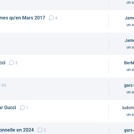
un a
mêmes qu'en Mars 2017
4
Jam
un a
Jam
un a
cci
3
BerM
un a
83
gars
un a
ar Gucci
1
ludom
un a
tionnelle en 2024
2
gars