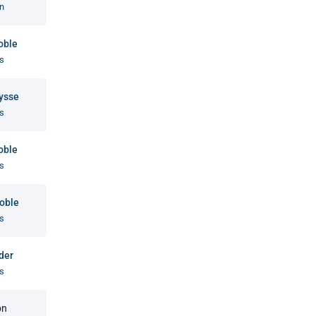
n
oble
s
ysse
s
oble
s
oble
s
der
s
on