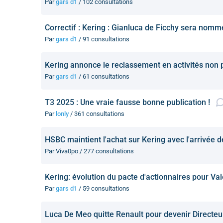
Par
gars d1
/ 102 consultations
Correctif : Kering : Gianluca de Ficchy sera nommé
Par
gars d1
/ 91 consultations
Kering annonce le reclassement en activités non 
Par
gars d1
/ 61 consultations
T3 2025 : Une vraie fausse bonne publication !
Par
lonly
/ 361 consultations
HSBC maintient l'achat sur Kering avec l'arrivée
Par Viva0po / 277 consultations
Kering: évolution du pacte d'actionnaires pour Va
Par
gars d1
/ 59 consultations
Luca De Meo quitte Renault pour devenir Directeu