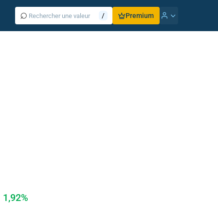
⌕
/
Premium
1,92%