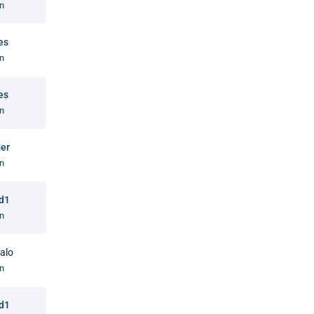
n
es
n
es
n
er
n
 d1
n
alo
n
 d1