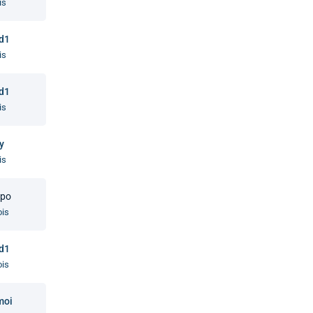
is
 d1
is
 d1
is
y
is
0po
is
 d1
is
moi