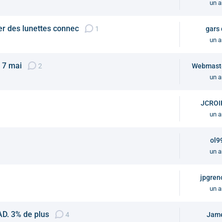
un a
er des lunettes connec
1
gars
un a
u 7 mai
2
Webmast
un a
JCROI
un a
ol9
un a
jpgren
un a
AD. 3% de plus
4
Jam