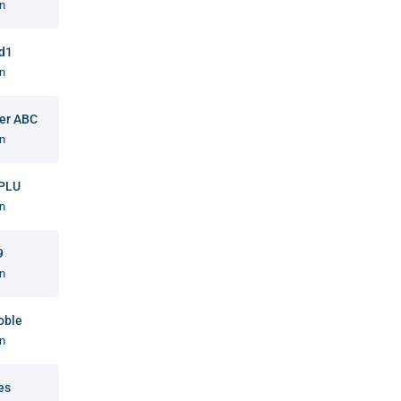
n
 d1
n
er ABC
n
PLU
n
9
n
oble
n
es