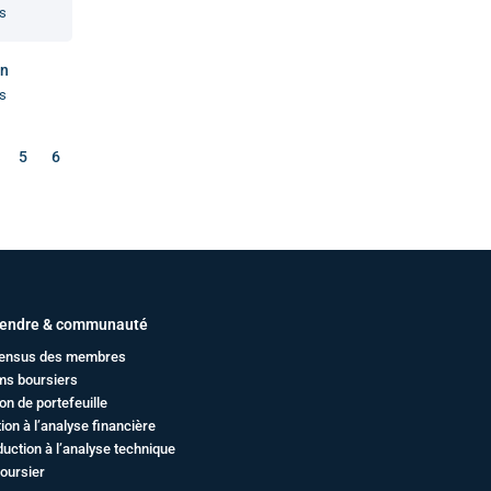
s
in
s
5
6
endre & communauté
ensus des membres
ms boursiers
on de portefeuille
ation à l’analyse financière
duction à l’analyse technique
oursier