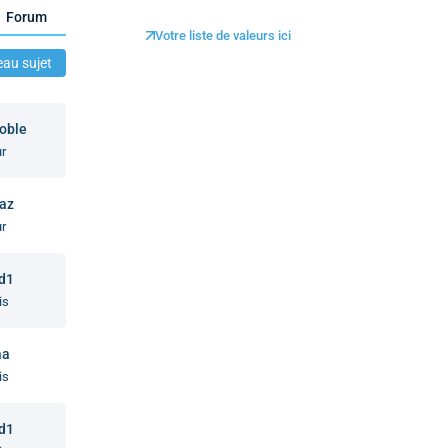
Forum
Votre liste de valeurs ici
au sujet
oble
ur
taz
ur
 d1
is
aa
is
 d1