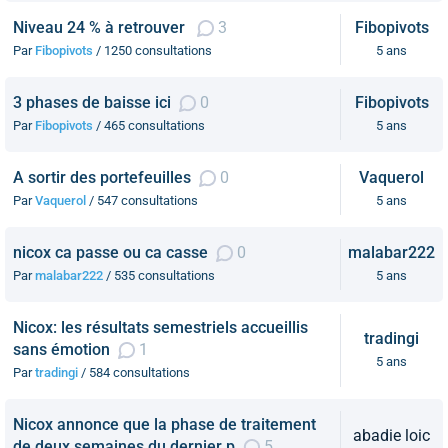
Niveau 24 % à retrouver
3
Fibopivots
Par
Fibopivots
/ 1250 consultations
5 ans
3 phases de baisse ici
0
Fibopivots
Par
Fibopivots
/ 465 consultations
5 ans
A sortir des portefeuilles
0
Vaquerol
Par
Vaquerol
/ 547 consultations
5 ans
nicox ca passe ou ca casse
0
malabar222
Par
malabar222
/ 535 consultations
5 ans
Nicox: les résultats semestriels accueillis
tradingi
sans émotion
1
5 ans
Par
tradingi
/ 584 consultations
Nicox annonce que la phase de traitement
abadie loic
de deux semaines du dernier p
5