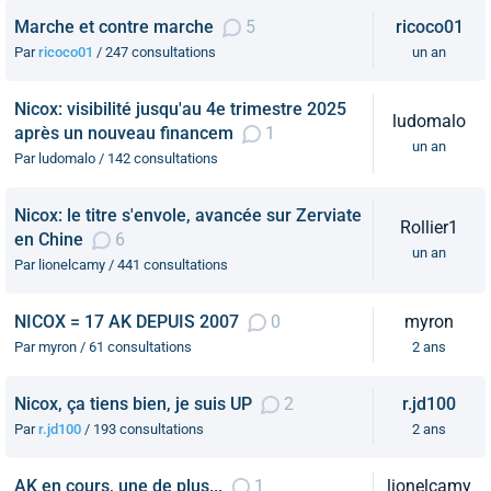
Marche et contre marche
5
ricoco01
Par
ricoco01
/ 247 consultations
un an
Nicox: visibilité jusqu'au 4e trimestre 2025
ludomalo
après un nouveau financem
1
un an
Par ludomalo / 142 consultations
Nicox: le titre s'envole, avancée sur Zerviate
Rollier1
en Chine
6
un an
Par lionelcamy / 441 consultations
NICOX = 17 AK DEPUIS 2007
0
myron
Par myron / 61 consultations
2 ans
Nicox, ça tiens bien, je suis UP
2
r.jd100
Par
r.jd100
/ 193 consultations
2 ans
AK en cours, une de plus...
1
lionelcamy