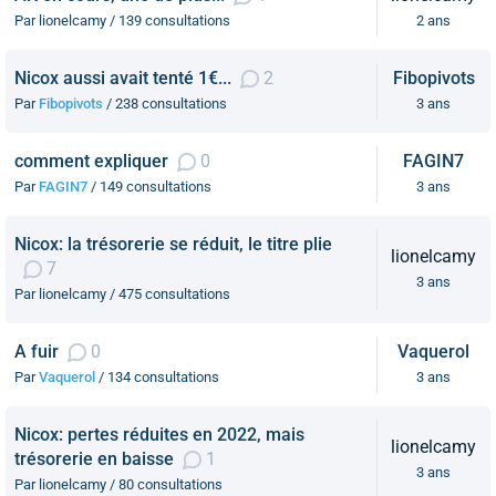
Par lionelcamy / 139 consultations
2 ans
Nicox aussi avait tenté 1€...
2
Fibopivots
Par
Fibopivots
/ 238 consultations
3 ans
comment expliquer
0
FAGIN7
Par
FAGIN7
/ 149 consultations
3 ans
Nicox: la trésorerie se réduit, le titre plie
lionelcamy
7
3 ans
Par lionelcamy / 475 consultations
A fuir
0
Vaquerol
Par
Vaquerol
/ 134 consultations
3 ans
Nicox: pertes réduites en 2022, mais
lionelcamy
trésorerie en baisse
1
3 ans
Par lionelcamy / 80 consultations