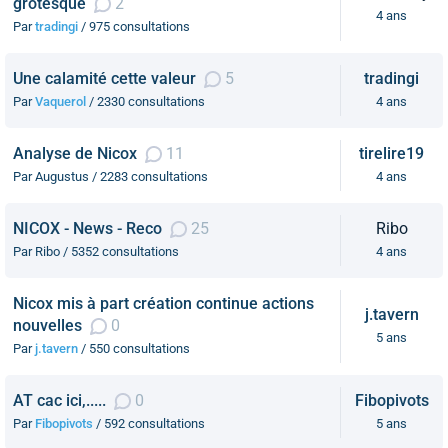
grotesque
2
4 ans
Par
tradingi
/ 975 consultations
Une calamité cette valeur
5
tradingi
Par
Vaquerol
/ 2330 consultations
4 ans
Analyse de Nicox
11
tirelire19
Par Augustus / 2283 consultations
4 ans
NICOX - News - Reco
25
Ribo
Par Ribo / 5352 consultations
4 ans
Nicox mis à part création continue actions
j.tavern
nouvelles
0
5 ans
Par
j.tavern
/ 550 consultations
AT cac ici,.....
0
Fibopivots
Par
Fibopivots
/ 592 consultations
5 ans