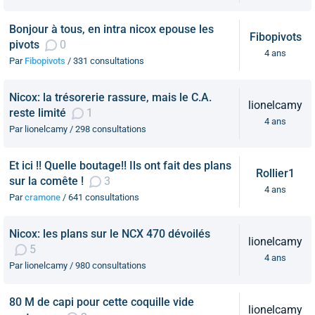
Bonjour à tous, en intra nicox epouse les
Fibopivots
pivots
0
4 ans
Par
Fibopivots
/ 331 consultations
Nicox: la trésorerie rassure, mais le C.A.
lionelcamy
reste limité
1
4 ans
Par lionelcamy / 298 consultations
Et ici !! Quelle boutage!! Ils ont fait des plans
Rollier1
sur la comête !
3
4 ans
Par
cramone
/ 641 consultations
Nicox: les plans sur le NCX 470 dévoilés
lionelcamy
5
4 ans
Par lionelcamy / 980 consultations
80 M de capi pour cette coquille vide
lionelcamy