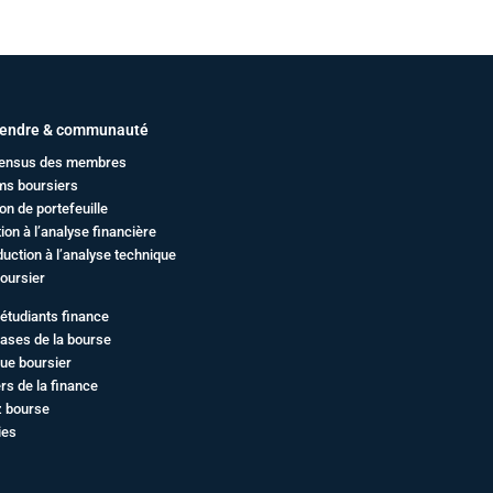
endre & communauté
ensus des membres
ms boursiers
on de portefeuille
ation à l’analyse financière
duction à l’analyse technique
oursier
étudiants finance
ases de la bourse
ue boursier
rs de la finance
z bourse
ies