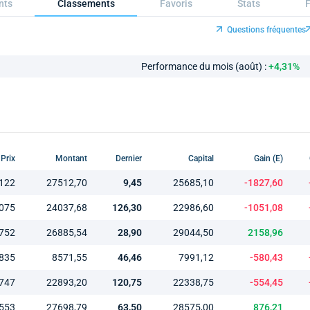
nts
Classements
Favoris
Stats
Questions fréquentes
Performance du mois (août) :
+4,31%
Prix
Montant
Dernier
Capital
Gain (E)
,122
27512,70
9,45
25685,10
-1827,60
,075
24037,68
126,30
22986,60
-1051,08
,752
26885,54
28,90
29044,50
2158,96
,835
8571,55
46,46
7991,12
-580,43
,747
22893,20
120,75
22338,75
-554,45
,553
27698,79
63,50
28575,00
876,21