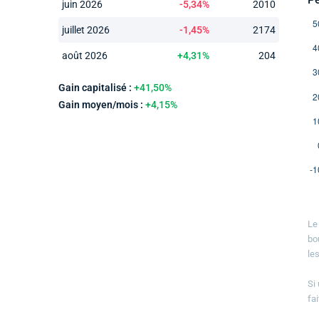
juin 2026
-5,34%
2010
juillet 2026
-1,45%
2174
août 2026
+4,31%
204
Gain capitalisé :
+41,50%
Gain moyen/mois :
+4,15%
Le
bo
le
Si
fa