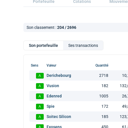
Portefeuille
Cotations
Mouveme
Son classement :
204 / 2696
Son portefeuille
Ses transactions
Sens
Valeur
Quantité
Derichebourg
2718
10
A
Vusion
182
132
A
Edenred
1005
26
A
Spie
172
49
A
Soitec Silicon
185
123
A
Exosens
450
61
A