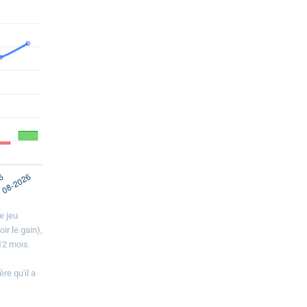
e jeu
ir le gain),
12 mois.
re qu'il a