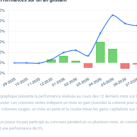
 graphique présente la performance réalisée au cours des 12 derniers mois sur l
ursier. Les colonnes vertes indiquent un mois en gain (survolez la colonne pour vo
s colonnes rouges, un mois en perte et la courbe bleue les gains capitalisés sur 
 un joueur n'a pas participé au concours pendant un ou plusieurs mois, on considè
it une performance de 0%.