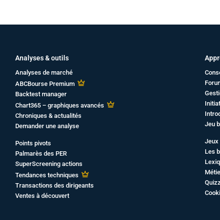
Analyses & outils
Appr
Analyses de marché
Cons
Foru
ABCBourse Premium
Gesti
Backtest manager
Initi
Chart365 – graphiques avancés
Intro
Chroniques & actualités
Jeu b
Demander une analyse
Jeux 
Points pivots
Les b
Palmarès des PER
Lexiq
SuperScreening actions
Métie
Tendances techniques
Quiz
Transactions des dirigeants
Cook
Ventes à découvert