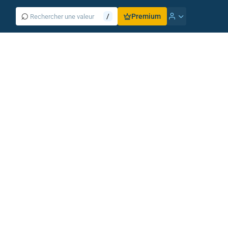
⌕
/
Premium