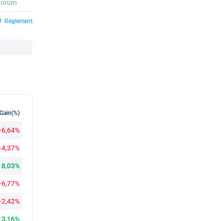
Forum
Règlement
Gain(%)
-6,64%
-4,37%
8,03%
-6,77%
-2,42%
3,16%