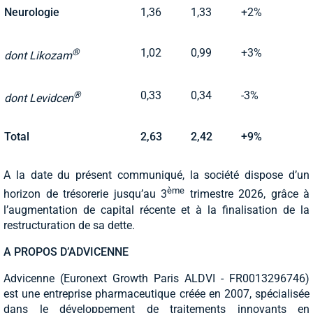
Neurologie
1,36
1,33
+2%
®
1,02
0,99
+3%
dont Likozam
®
0,33
0,34
-3%
dont Levidcen
Total
2,63
2,42
+9%
A la date du présent communiqué, la société dispose d’un
ème
horizon de trésorerie jusqu’au 3
trimestre 2026, grâce à
l’augmentation de capital récente et à la finalisation de la
restructuration de sa dette.
A PROPOS D’ADVICENNE
Advicenne (Euronext Growth Paris ALDVI - FR0013296746)
est une entreprise pharmaceutique créée en 2007, spécialisée
dans le développement de traitements innovants en