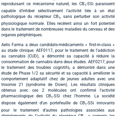
reproduisant ce mécanisme naturel, les CB
-SSi paraissent
1
capable d’inhiber sélectivement l’activité liée à un état
pathologique du récepteur CB
, sans perturber son activité
1
physiologique normale. Elles recèlent ainsi un fort potentiel
dans le traitement de nombreuses maladies du cerveau et des
organes périphériques.
Aelis Farma a deux candidats-médicaments « first-in-class »
au stade clinique. AEF0117, pour le traitement de l’addiction
au cannabis (CUD), a démontré sa capacité à réduire la
consommation de cannabis dans deux études. AEF0217, pour
le traitement des troubles cognitifs, a démontré dans une
étude de Phase 1/2 sa sécurité et sa capacité à améliorer le
comportement adaptatif chez de jeunes adultes avec une
trisomie 21 (syndrome de Down). Les résultats cliniques
obtenus avec ces 2 molécules ont confirmé l’activité
pharmacologique des CB
-SSi chez l‘homme. La société
1
dispose également d’un portefeuille de CB
-SSi innovants
1
pour le traitement d’autres pathologies associées aux
dérèglements de l’activité du récepteur CB
, y compris les