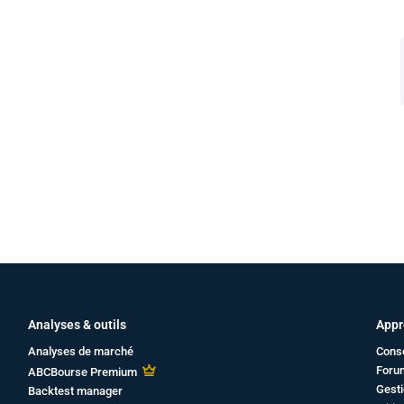
Analyses & outils
Appr
Analyses de marché
Cons
Foru
ABCBourse Premium
Gesti
Backtest manager