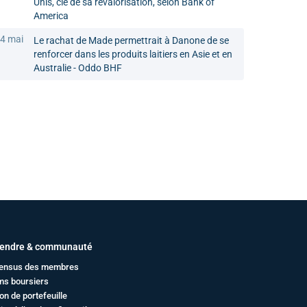
Unis, clé de sa revalorisation, selon Bank of
America
4 mai
Le rachat de Made permettrait à Danone de se
renforcer dans les produits laitiers en Asie et en
Australie - Oddo BHF
endre & communauté
ensus des membres
ms boursiers
on de portefeuille