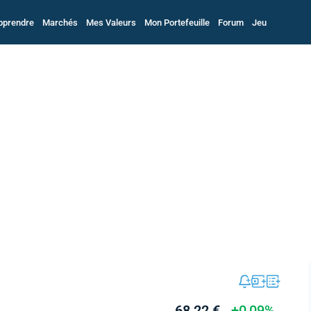
pprendre
Marchés
Mes Valeurs
Mon Portefeuille
Forum
Jeu
68,22 €
+0,09%