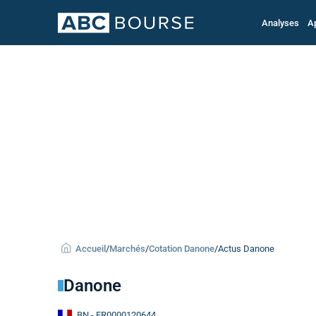
Analyses
A
Accueil
/
Marchés
/
Cotation Danone
/
Actus Danone
Danone
BN
- FR0000120644