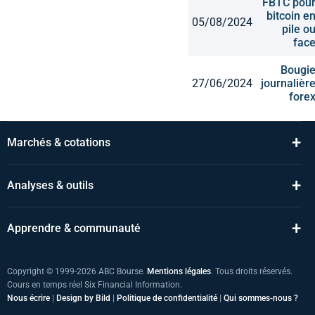
FBTC pou
bitcoin e
05/08/2024
pile o
fac
Bougi
27/06/2024
journalièr
fore
+
Marchés & cotations
+
Analyses & outils
+
Apprendre & communauté
Copyright © 1999-2026 ABC Bourse.
Mentions légales
. Tous droits réservés.
Cours en temps réel Six Financial Information.
Nous écrire
|
Design by Bild
|
Politique de confidentialité
|
Qui sommes-nous ?