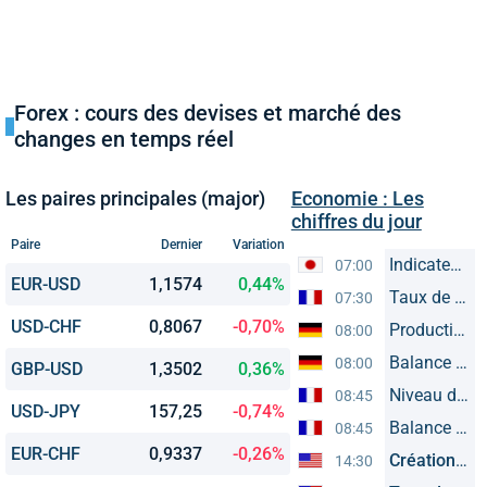
Forex : cours des devises et marché des
changes en temps réel
Les paires principales (major)
Economie : Les
chiffres du jour
Paire
Dernier
Variation
Indicateurs économiques avancés
07:00
EUR-USD
1,1574
0,44%
Taux de chômage (BIT)
07:30
USD-CHF
0,8067
-0,70%
Production industrielle
08:00
Balance commerciale
08:00
GBP-USD
1,3502
0,36%
Niveau des comptes courants
08:45
USD-JPY
157,25
-0,74%
Balance commerciale
08:45
EUR-CHF
0,9337
-0,26%
Créations d'emploi
14:30