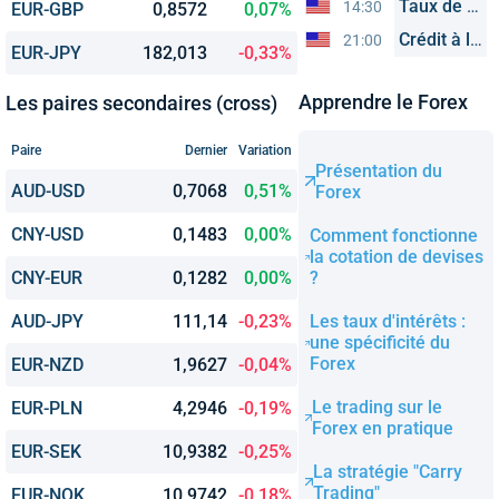
Taux de chômage
14:30
EUR-GBP
0,8572
0,07%
Crédit à la consommation
21:00
EUR-JPY
182,013
-0,33%
Apprendre le Forex
Les paires secondaires (cross)
Paire
Dernier
Variation
Présentation du
AUD-USD
0,7068
0,51%
Forex
CNY-USD
0,1483
0,00%
Comment fonctionne
la cotation de devises
CNY-EUR
0,1282
0,00%
?
AUD-JPY
111,14
-0,23%
Les taux d'intérêts :
une spécificité du
Forex
EUR-NZD
1,9627
-0,04%
Le trading sur le
EUR-PLN
4,2946
-0,19%
Forex en pratique
EUR-SEK
10,9382
-0,25%
La stratégie "Carry
Trading"
EUR-NOK
10,9742
-0,18%