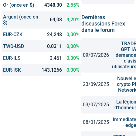
Or (once en $)
4348,30
2,55%
Argent (once en
Dernières
64,08
4,20%
$)
discussions Forex
dans le forum
EUR-CZK
24,248
0,00%
TRAD
TWD-USD
0,0311
0,00%
GPT I
09/07/2026
demand
EUR-ILS
3,461
0,00%
d'avi
utilisateur
EUR-ISK
143,1266
0,00%
Nouvell
23/09/2025
crypto P
Networ
La légio
03/07/2025
d'honneu
immediat
08/01/2025
edg