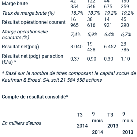
42
122
44
130
Marge brute
854
546
675
259
Taux de marge brute (%)
18,7%
18,7%
19,2%
19,2%
16
38
14
45
Résultat opérationnel courant
965
616
921
290
Marge opérationnelle
7,4%
5,9%
6,4%
6,7%
courante (%)
19
23
Résultat net(pdg)
8 040
6 452
438
786
Résultat net (pdg) par action
0,37
0,90
0,30
1,10
(€/a) *
* Basé sur le nombre de titres composant le capital social de
Kaufman & Broad .SA, soit 21 584 658 actions
Compte de résultat consolidé*
9
9
T3
T3
mois
mois
En milliers d’euros
2014
2013
2014
2013