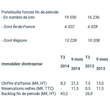
Portefeuille foncier fin de période
- En nombre de lots
19 550
16 236
-
Dont Île-de-France
6 322
6 028
-
Dont Régions
13 228
10 208
T3
T3
9 mois
9 mois
Immobilier d’entreprise
2014
2013
2014
2013
Chiffre d’affaires (M€, HT)
8,3
21,3
7,5
13,5
Réservations nettes (M€, TTC)
-
11,5
0,5
11,5
Backlog fin de période (M€, HT)
43,2
26,9