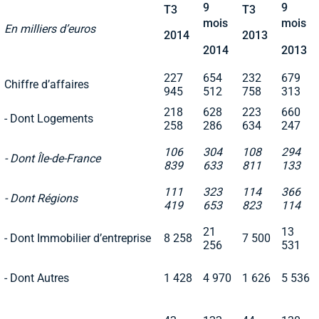
9
9
T3
T3
mois
mois
En milliers d’euros
2014
2013
2014
2013
227
654
232
679
Chiffre d’affaires
945
512
758
313
218
628
223
660
- Dont Logements
258
286
634
247
106
304
108
294
- Dont Île-de-France
839
633
811
133
111
323
114
366
- Dont Régions
419
653
823
114
21
13
- Dont Immobilier d’entreprise
8 258
7 500
256
531
- Dont Autres
1 428
4 970
1 626
5 536