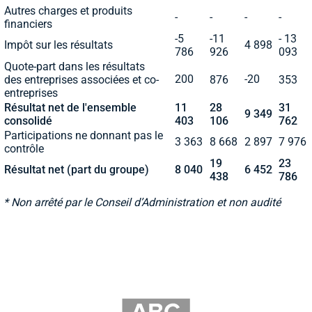
Autres charges et produits
-
-
-
-
financiers
-5
-11
- 13
Impôt sur les résultats
4 898
786
926
093
Quote-part dans les résultats
200
-20
des entreprises associées et co-
876
353
entreprises
Résultat net de l'ensemble
11
28
31
9 349
consolidé
403
106
762
Participations ne donnant pas le
3 363
8 668
2 897
7 976
contrôle
19
23
Résultat net (part du groupe)
8 040
6 452
438
786
* Non arrêté par le Conseil d’Administration et non audité