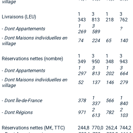
village
1
3
1
3
Livraisons (LEU)
343
813
218
762
1
3
-
Dont Appartements
?
269
589
-
Dont Maisons individuelles en
74
224
65
140
village
1
3
1
3
Réservations nettes (nombre)
349
950
348
943
1
3
1
3
-
Dont Appartements
297
813
202
664
-
Dont Maisons individuelles en
52
137
146
279
village
1
1
-
Dont Île-de-France
378
566
337
840
2
2
-
Dont Régions
971
782
613
103
Réservations nettes (M€, TTC)
244,8
770,0
262,4
744,2