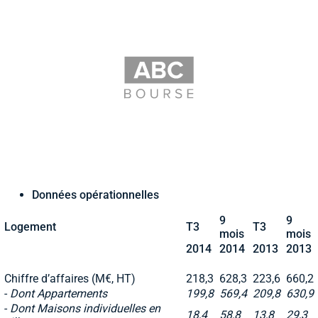
Données opérationnelles
9
9
Logement
T3
T3
mois
mois
2014
2014
2013
2013
Chiffre d’affaires (M€, HT)
218,3
628,3
223,6
660,2
-
Dont Appartements
199,8
569,4
209,8
630,9
-
Dont Maisons individuelles en
18,4
58,8
13,8
29,3