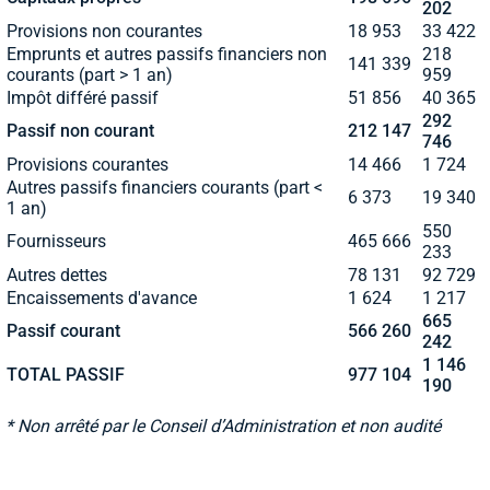
202
Provisions non courantes
18 953
33 422
Emprunts et autres passifs financiers non
218
141 339
courants (part > 1 an)
959
Impôt différé passif
51 856
40 365
292
Passif non courant
212 147
746
Provisions courantes
14 466
1 724
Autres passifs financiers courants (part <
6 373
19 340
1 an)
550
Fournisseurs
465 666
233
Autres dettes
78 131
92 729
Encaissements d'avance
1 624
1 217
665
Passif courant
566 260
242
1 146
TOTAL PASSIF
977 104
190
* Non arrêté par le Conseil d’Administration et non audité