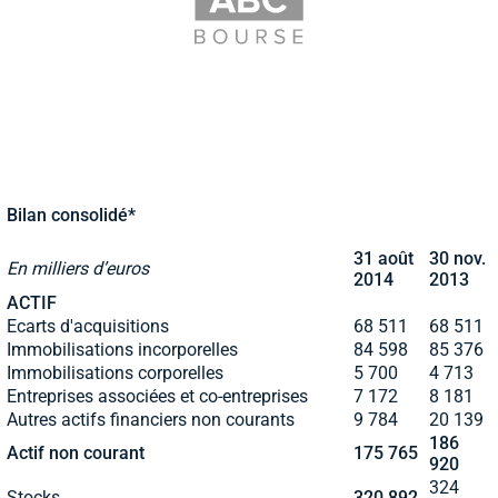
Bilan consolidé*
31 août
30 nov.
En milliers d’euros
2014
2013
ACTIF
Ecarts d'acquisitions
68 511
68 511
Immobilisations incorporelles
84 598
85 376
Immobilisations corporelles
5 700
4 713
Entreprises associées et co-entreprises
7 172
8 181
Autres actifs financiers non courants
9 784
20 139
186
Actif non courant
175 765
920
324
Stocks
320 892