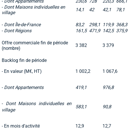
-
Dont Appartements
230,6
728
220,3
666,1
-
Dont Maisons individuelles en
14,1
42
42,1
78,1
village
-
Dont Île-de-France
83,2
298,1
119,9
368,3
-
Dont Régions
161,5
471,9
142,5
375,9
Offre commerciale fin de période
3 382
3 379
(nombre)
Backlog fin de période
- En valeur (M€, HT)
1 002,2
1 067,6
-
Dont Appartements
419,1
976,8
-
Dont Maisons individuelles en
583,1
90,8
village
- En mois d’activité
12,9
12,7