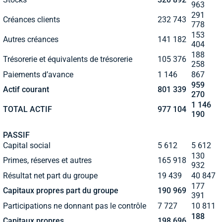
963
291
Créances clients
232 743
778
153
Autres créances
141 182
404
188
Trésorerie et équivalents de trésorerie
105 376
258
Paiements d’avance
1 146
867
959
Actif courant
801 339
270
1 146
TOTAL ACTIF
977 104
190
PASSIF
Capital social
5 612
5 612
130
Primes, réserves et autres
165 918
932
Résultat net part du groupe
19 439
40 847
177
Capitaux propres part du groupe
190 969
391
Participations ne donnant pas le contrôle
7 727
10 811
188
Capitaux propres
198 696