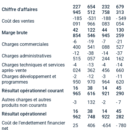
227
654
232
679
Chiffre d'affaires
945
512
758
313
-185
-531
-188
- 549
Coût des ventes
091
966
083
054
42
122
44
130
Marge brute
854
546
945
259
-6
-19
-7
-21
Charges commerciales
400
541
088
527
-12
-38
-14
-37
Charges administratives
515
057
244
162
Charges techniques et services
-4
-13
-4
-14
après- vente
024
362
456
660
Charges développement et
-2
-12
-3
-11
programmes
950
970
964
620
16
38
14
45
Résultat opérationnel courant
965
616
921
290
Autres charges et autres
-3
132
-2
- 7
produits non courants
16
38
14
45
Résultat opérationnel
962
748
922
282
Coût de l’endettement financier
25
406
-654
- 780
net