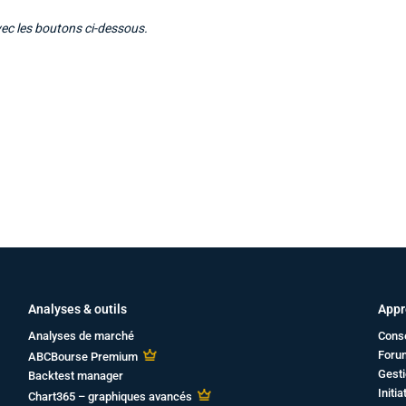
vec les boutons ci-dessous.
Analyses & outils
Appr
Analyses de marché
Cons
Foru
ABCBourse Premium
Gesti
Backtest manager
Initi
Chart365 – graphiques avancés