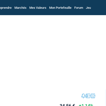
pprendre
Marchés
Mes Valeurs
Mon Portefeuille
Forum
Jeu
34,56 €
+1,14%