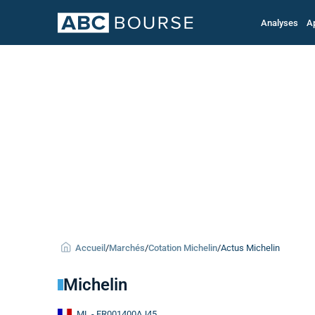
Analyses
A
Accueil
/
Marchés
/
Cotation Michelin
/
Actus Michelin
Michelin
ML
- FR001400AJ45