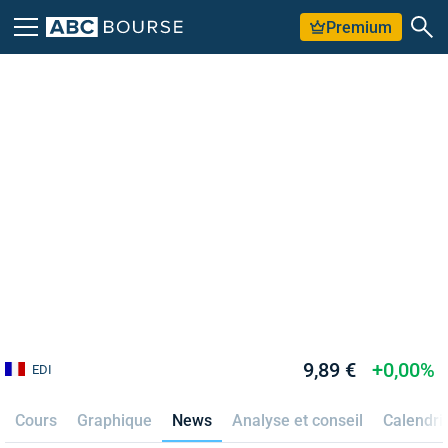
Premium
9,89 €
+0,00%
EDI
Cours
Graphique
News
Analyse et conseil
Calendri