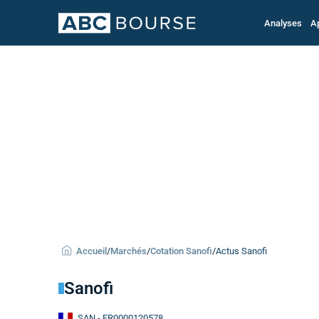
Analyses
A
Accueil
/
Marchés
/
Cotation Sanofi
/
Actus Sanofi
Sanofi
SAN
- FR0000120578