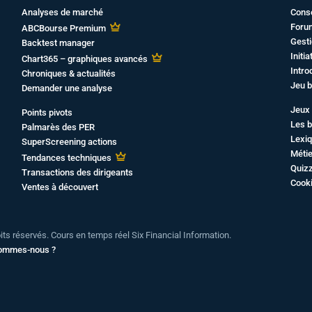
Analyses de marché
Cons
Foru
ABCBourse Premium
Gesti
Backtest manager
Initi
Chart365 – graphiques avancés
Intro
Chroniques & actualités
Jeu b
Demander une analyse
Jeux 
Points pivots
Les b
Palmarès des PER
Lexiq
SuperScreening actions
Métie
Tendances techniques
Quiz
Transactions des dirigeants
Cook
Ventes à découvert
oits réservés. Cours en temps réel Six Financial Information.
sommes-nous ?