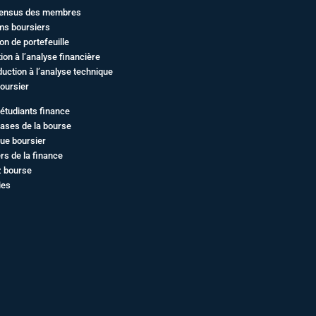
ensus des membres
ms boursiers
on de portefeuille
ation à l’analyse financière
duction à l’analyse technique
oursier
étudiants finance
ases de la bourse
ue boursier
rs de la finance
z bourse
ies