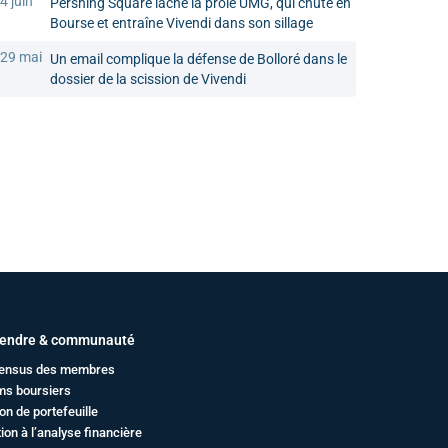
4 juin
Pershing Square lâche la proie UMG, qui chute en
Bourse et entraîne Vivendi dans son sillage
29 mai
Un email complique la défense de Bolloré dans le
dossier de la scission de Vivendi
endre & communauté
ensus des membres
ms boursiers
on de portefeuille
ation à l’analyse financière