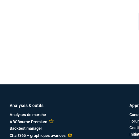
Analyses & outils
Appr
Analyses de marché
Cons
Foru
ABCBourse Premium
Gesti
Backtest manager
Initi
Chart365 – graphiques avancés