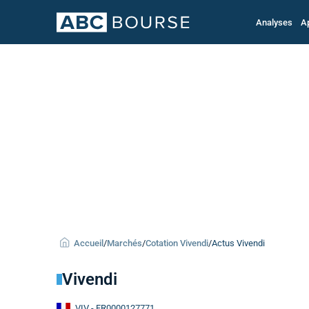
Analyses
A
Accueil
/
Marchés
/
Cotation Vivendi
/
Actus Vivendi
Vivendi
VIV
- FR0000127771