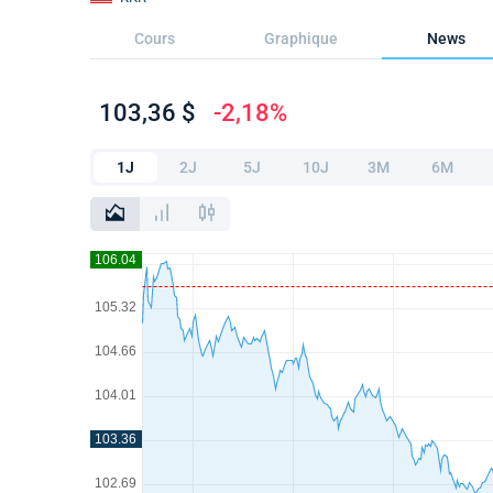
Cours
Graphique
News
103,36 $
-2,18%
1J
2J
5J
10J
3M
6M