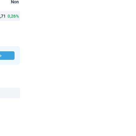
Non
2,71
0,26%
 →