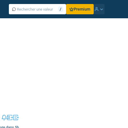
⌕
/
Premium
uvre dans 5h