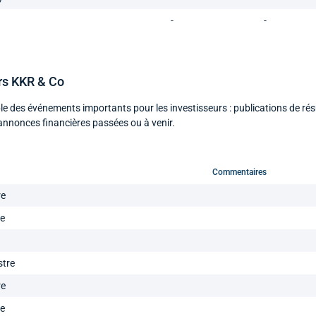
-
-
rs KKR & Co
le des événements importants pour les investisseurs : publications de rés
annonces financières passées ou à venir.
Commentaires
re
re
stre
re
re