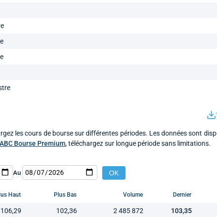
re
re
re
stre
rgez les cours de bourse sur différentes périodes. Les données sont disp
ABC Bourse Premium
, téléchargez sur longue période sans limitations.
Au
lus Haut
Plus Bas
Volume
Dernier
106,29
102,36
2 485 872
103,35