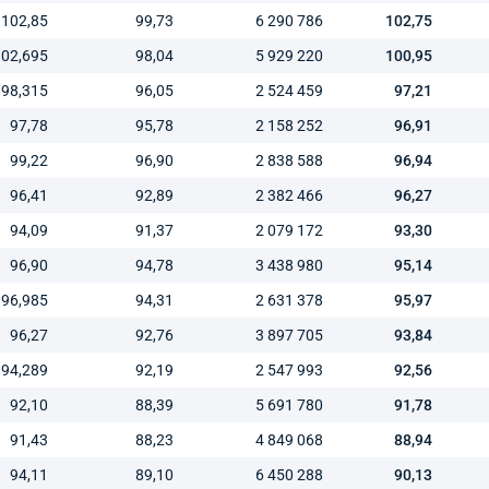
102,85
99,73
6 290 786
102,75
102,695
98,04
5 929 220
100,95
98,315
96,05
2 524 459
97,21
97,78
95,78
2 158 252
96,91
99,22
96,90
2 838 588
96,94
96,41
92,89
2 382 466
96,27
94,09
91,37
2 079 172
93,30
96,90
94,78
3 438 980
95,14
96,985
94,31
2 631 378
95,97
96,27
92,76
3 897 705
93,84
94,289
92,19
2 547 993
92,56
92,10
88,39
5 691 780
91,78
91,43
88,23
4 849 068
88,94
94,11
89,10
6 450 288
90,13