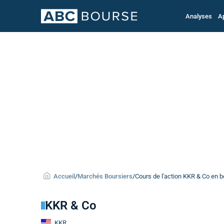
Analyses
A
Accueil
/
Marchés Boursiers
/
Cours de l'action KKR & Co en 
KKR & Co
KKR