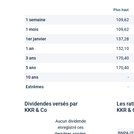
Plus haut
1 semaine
109,62
1 mois
109,62
1er janvier
137,28
1 an
152,10
3 ans
170,40
5 ans
170,40
10 ans
-
Extrêmes
-
Dividendes versés par
Les rat
KKR & Co
KKR & 
Aucun dividende
enregistré ces
BNPA ($
dernières années.