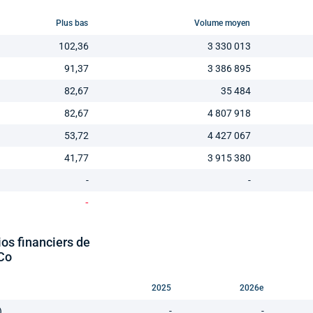
Plus bas
Volume moyen
102,36
3 330 013
91,37
3 386 895
82,67
35 484
82,67
4 807 918
53,72
4 427 067
41,77
3 915 380
-
-
-
ios financiers de
Co
2025
2026e
)
-
-