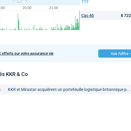
TTF
Cac 40
8 72
€ offerts sur votre assurance vie
Voir l'offre
tés KKR & Co
6
KKR et Mirastar acquièrent un portefeuille logistique britannique p...