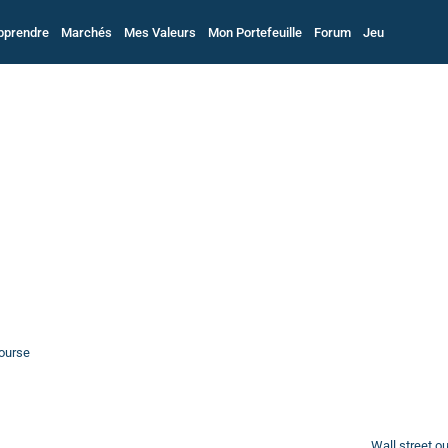
pprendre
Marchés
Mes Valeurs
Mon Portefeuille
Forum
Jeu
bourse
Wall street o