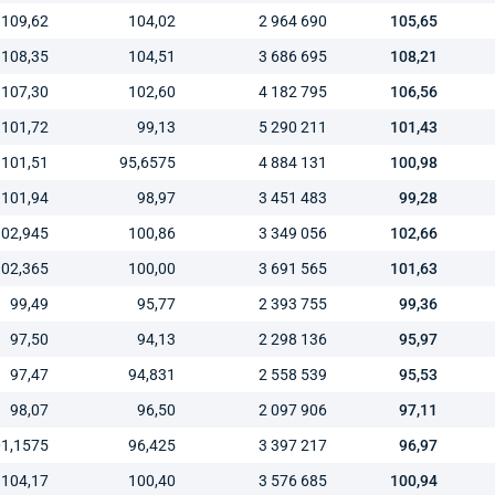
109,62
104,02
2 964 690
105,65
108,35
104,51
3 686 695
108,21
107,30
102,60
4 182 795
106,56
101,72
99,13
5 290 211
101,43
101,51
95,6575
4 884 131
100,98
101,94
98,97
3 451 483
99,28
102,945
100,86
3 349 056
102,66
102,365
100,00
3 691 565
101,63
99,49
95,77
2 393 755
99,36
97,50
94,13
2 298 136
95,97
97,47
94,831
2 558 539
95,53
98,07
96,50
2 097 906
97,11
1,1575
96,425
3 397 217
96,97
104,17
100,40
3 576 685
100,94