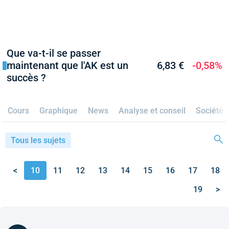
Que va-t-il se passer
maintenant que l'AK est un
6,83 €
-0,58%
succès ?
Cours
Graphique
News
Analyse et conseil
Société
Tous les sujets
<
10
11
12
13
14
15
16
17
18
19
>