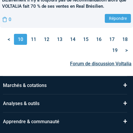
Bizarrement il n'y a toujours pas de recommandation alors que
VOLTALIA fait 70 % de ses ventes en Real Brésilien.
Répondre
0
<
10
11
12
13
14
15
16
17
18
19
>
Forum de discussion
Voltalia
+
Marchés & cotations
+
Analyses & outils
+
Apprendre & communauté