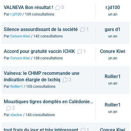
VALNEVA Bon résultat !
0
r.jd100
Par
r.jd100
/ 109 consultations
un an
Silence assourdissant de la société
1
gars d1
Par
Conure Kiwi
/ 142 consultations
un an
Accord pour gratuité vaccin ICHIK
1
Conure Kiwi
Par
Conure Kiwi
/ 138 consultations
un an
Valneva: le CHMP recommande une
Rollier1
indication élargie de Ixchiq
2
un an
Par
Rollier1
/ 105 consultations
Moustiques tigres domptés en Calédonie...
Rollier1
2
un an
Par
slackw
/ 143 consultations
tout frais du jour et très intéressant
1
Conure Kiwi