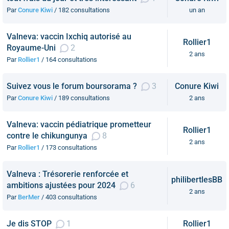
Par
Conure Kiwi
/ 182 consultations
un an
Valneva: vaccin Ixchiq autorisé au
Rollier1
Royaume-Uni
2
2 ans
Par
Rollier1
/ 164 consultations
Suivez vous le forum boursorama ?
3
Conure Kiwi
Par
Conure Kiwi
/ 189 consultations
2 ans
Valneva: vaccin pédiatrique prometteur
Rollier1
contre le chikungunya
8
2 ans
Par
Rollier1
/ 173 consultations
Valneva : Trésorerie renforcée et
philibertlesBB
ambitions ajustées pour 2024
6
2 ans
Par
BerMer
/ 403 consultations
Je dis STOP
1
Rollier1