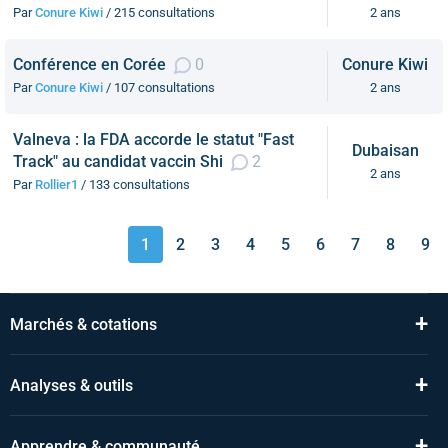
Par
Conure Kiwi
/ 215 consultations
2 ans
Conférence en Corée
0
Conure Kiwi
Par
Conure Kiwi
/ 107 consultations
2 ans
Valneva : la FDA accorde le statut "Fast
Dubaisan
Track" au candidat vaccin Shi
2
2 ans
Par
Rollier1
/ 133 consultations
1
2
3
4
5
6
7
8
9
+
Marchés & cotations
+
Analyses & outils
+
Apprendre & communauté