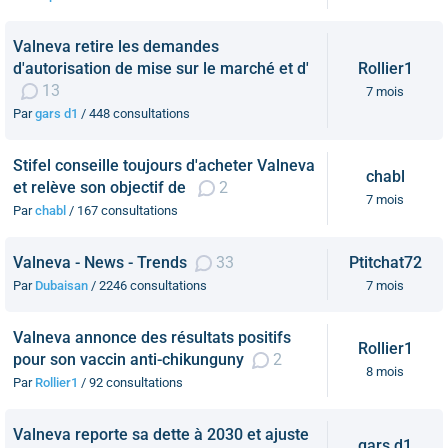
Valneva retire les demandes
d'autorisation de mise sur le marché et d'
Rollier1
13
7 mois
Par
gars d1
/ 448 consultations
Stifel conseille toujours d'acheter Valneva
chabl
et relève son objectif de
2
7 mois
Par
chabl
/ 167 consultations
Valneva - News - Trends
33
Ptitchat72
Par
Dubaisan
/ 2246 consultations
7 mois
Valneva annonce des résultats positifs
Rollier1
pour son vaccin anti-chikunguny
2
8 mois
Par
Rollier1
/ 92 consultations
Valneva reporte sa dette à 2030 et ajuste
gars d1