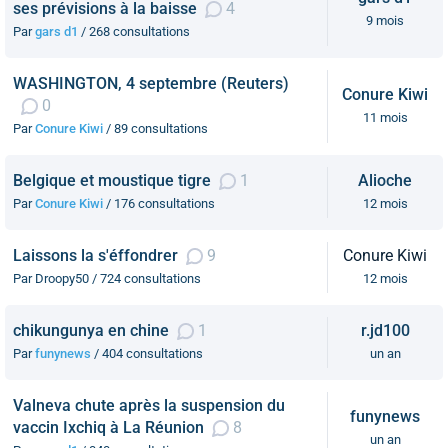
ses prévisions à la baisse
4
9 mois
Par
gars d1
/ 268 consultations
WASHINGTON, 4 septembre (Reuters)
Conure Kiwi
0
11 mois
Par
Conure Kiwi
/ 89 consultations
Belgique et moustique tigre
1
Alioche
Par
Conure Kiwi
/ 176 consultations
12 mois
Laissons la s'éffondrer
9
Conure Kiwi
Par Droopy50 / 724 consultations
12 mois
chikungunya en chine
1
r.jd100
Par
funynews
/ 404 consultations
un an
Valneva chute après la suspension du
funynews
vaccin Ixchiq à La Réunion
8
un an