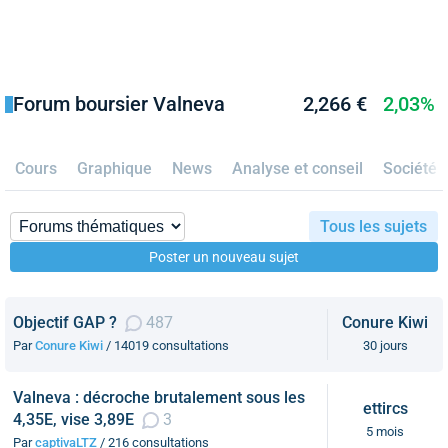
Forum boursier Valneva
2,266 €
2,03%
Cours
Graphique
News
Analyse et conseil
Société
Tous les sujets
Poster un nouveau sujet
Objectif GAP ?
487
Conure Kiwi
Par
Conure Kiwi
/ 14019 consultations
30 jours
Valneva : décroche brutalement sous les
ettircs
4,35E, vise 3,89E
3
5 mois
Par
captivaLTZ
/ 216 consultations