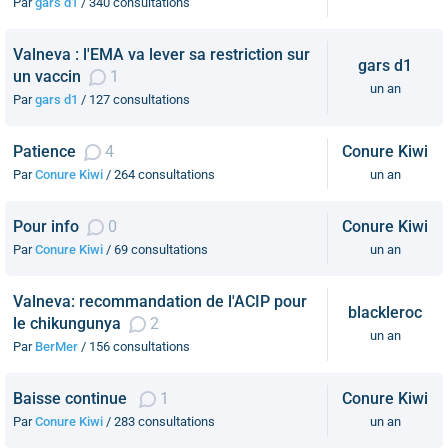
Par
gars d1
/ 340 consultations
Valneva : l'EMA va lever sa restriction sur
gars d1
un vaccin
1
un an
Par
gars d1
/ 127 consultations
Patience
4
Conure Kiwi
Par
Conure Kiwi
/ 264 consultations
un an
Pour info
0
Conure Kiwi
Par
Conure Kiwi
/ 69 consultations
un an
Valneva: recommandation de l'ACIP pour
blackleroc
le chikungunya
2
un an
Par
BerMer
/ 156 consultations
Baisse continue
1
Conure Kiwi
Par
Conure Kiwi
/ 283 consultations
un an