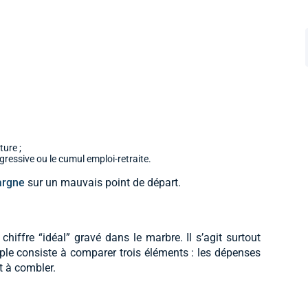
ture ;
ogressive ou le cumul emploi-retraite.
pargne
sur un mauvais point de départ.
chiffre “idéal” gravé dans le marbre. Il s’agit surtout
le consiste à comparer trois éléments : les dépenses
rt à combler.