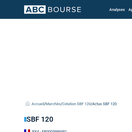
Analyses
A
Accueil
/
Marchés
/
Cotation SBF 120
/
Actus SBF 120
SBF 120
PX4
- FR0003999481