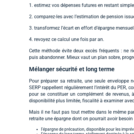
1. estimez vos dépenses futures en restant simple :
2. comparez-les avec l’estimation de pension issu
3. transformez l’écart en effort d’épargne mensuel 
4. revoyez ce calcul une fois par an.
Cette méthode évite deux excès fréquents : ne rien
puis abandonner. Mieux vaut un plan sobre, progre
Mélanger sécurité et long terme
Pour préparer sa retraite, une seule enveloppe n
SERP rappellent régulièrement l’intérêt du PER, co
pour se constituer un complément de revenus, à
disponibilité plus limitée, fiscalité à examiner av
Mais il ne faut pas tout mettre dans le même pani
retraite une épargne dont on pourrait avoir besoin a
l’épargne de précaution, disponible pour les imprév
l’épargne de long terme, réellement destinée à la ret