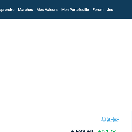
pprendre
Marchés
Mes Valeurs
Mon Portefeuille
Forum
Jeu
6 588,69
+0,17%