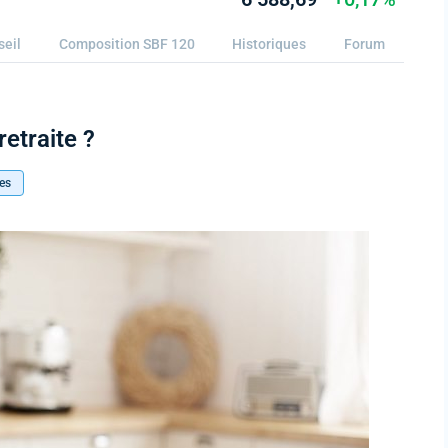
seil
Composition SBF 120
Historiques
Forum
etraite ?
es