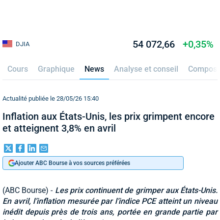
54 072,66
+0,35%
DJIA
Cours
Graphique
News
Analyse et conseil
Composi
Actualité publiée le 28/05/26 15:40
Inflation aux États-Unis, les prix grimpent encore
et atteignent 3,8% en avril
Ajouter ABC Bourse à vos sources préférées
(ABC Bourse) -
Les prix continuent de grimper aux États-Unis.
En avril, l’inflation mesurée par l’indice PCE atteint un niveau
inédit depuis près de trois ans, portée en grande partie par