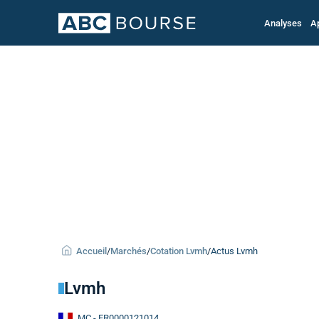
Analyses
A
Accueil
/
Marchés
/
Cotation Lvmh
/
Actus Lvmh
Lvmh
MC
- FR0000121014