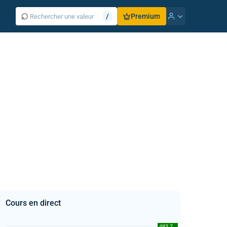
⌕
/
Premium
Cours en direct