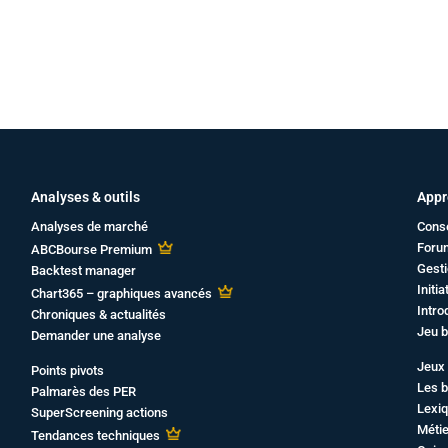
Analyses & outils
Appr
Analyses de marché
Cons
Foru
ABCBourse Premium
Gesti
Backtest manager
Initi
Chart365 – graphiques avancés
Intro
Chroniques & actualités
Jeu b
Demander une analyse
Jeux 
Points pivots
Les b
Palmarès des PER
Lexiq
SuperScreening actions
Métie
Tendances techniques