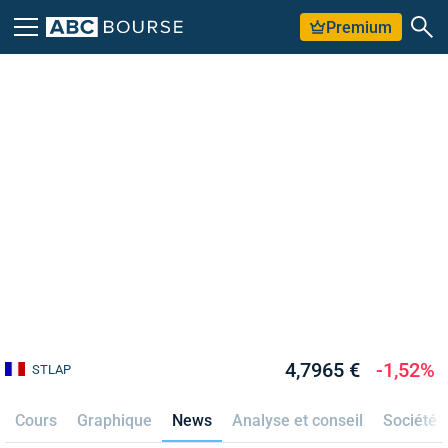
Premium
4,7965 €
-1,52%
STLAP
Cours
Graphique
News
Analyse et conseil
Société