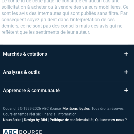
Le contenu de cette page ne constitue en aucun cas une
sollicitation à acheter ou à vendre des valeurs mobilières. Ce
sont les avis des internautes qui sont publiés sans filtre. Par
conséquent soyez prudent dans l'interprétation de ces
derniers, ce ne sont pas des conseils mais des avis qui ne
reflétent que les sentiments de leur auteur.
+
Marchés & cotations
+
Analyses & outils
+
Apprendre & communauté
Copyright © 1999-2026 ABC Bourse.
Mentions légales
. Tous droits réservés.
Cours en temps réel Six Financial Information.
Nous écrire
|
Design by Bild
|
Politique de confidentialité
|
Qui sommes-nous ?