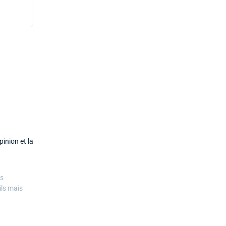
inion et la
es
ils mais