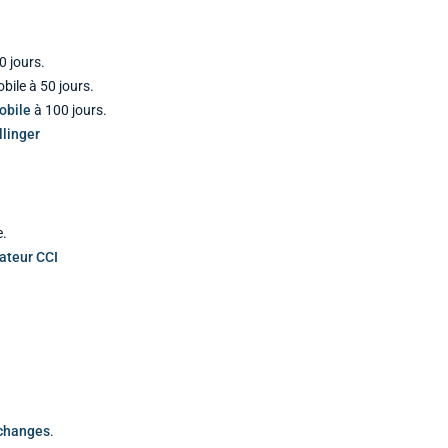
0 jours.
ile à 50 jours.
obile
à 100 jours.
linger
e.
cateur CCI
échanges
.