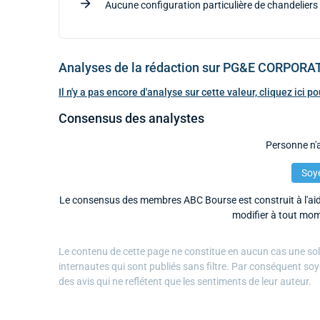
Aucune configuration particulière de chandeliers 
Analyses de la rédaction sur PG&E CORPORA
Il n'y a pas encore d'analyse sur cette valeur, cliquez ici 
Consensus des analystes
Personne n'a
Soye
Le consensus des membres ABC Bourse est construit à l'aide
modifier à tout mom
Le contenu de cette page ne constitue en aucun cas une solli
internautes qui sont publiés sans filtre. Par conséquent soy
des avis qui ne reflétent que les sentiments de leur auteur.