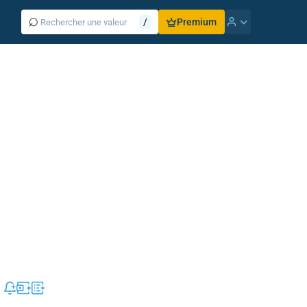
⌕
/
Premium