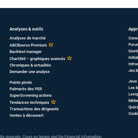
Analyses & outils
Appr
Analyses de marché
Cons
Foru
ABCBourse Premium
Gesti
Backtest manager
Initi
Chart365 – graphiques avancés
Intro
Chroniques & actualités
Jeu b
Demander une analyse
Jeux 
Points pivots
Les b
Palmarès des PER
Lexiq
SuperScreening actions
Métie
Tendances techniques
Quiz
Transactions des dirigeants
Cook
Ventes à découvert
oits réservés. Cours en temps réel Six Financial Information.