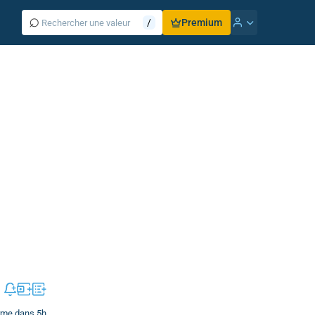
⌕
/
Premium
erme dans 5h