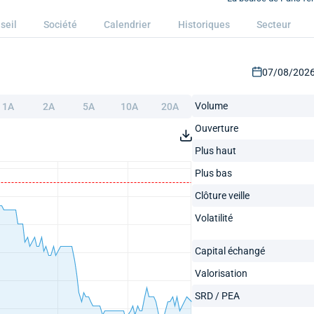
seil
Société
Calendrier
Historiques
Secteur
07/08/2026 
Volume
1A
2A
5A
10A
20A
Ouverture
Plus haut
Plus bas
Clôture veille
Volatilité
Capital échangé
Valorisation
SRD / PEA