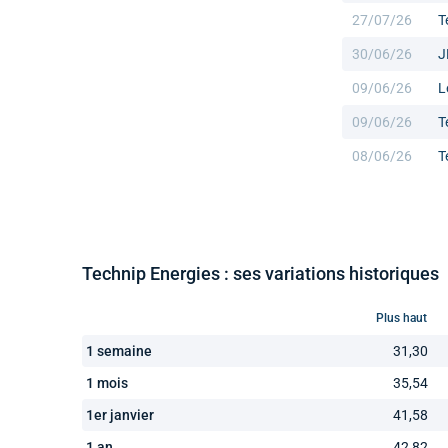
27/07/26
T
30/06/26
J
09/06/26
L
09/06/26
T
08/06/26
T
Technip Energies : ses variations historiques
Plus haut
1 semaine
31,30
1 mois
35,54
1er janvier
41,58
1 an
42,82