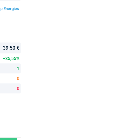
ip Energies
39,50 €
+35,55%
1
0
0