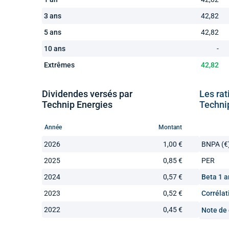
3 ans
42,82
5 ans
42,82
10 ans
-
Extrêmes
42,82
Dividendes versés par
Les rat
Technip Energies
Techni
Année
Montant
2026
1,00 €
BNPA (€
2025
0,85 €
PER
2024
0,57 €
Beta 1 a
2023
0,52 €
Corrélat
2022
0,45 €
Note de 