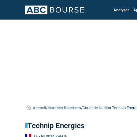
Analyses
A
Accueil
/
Marchés Boursiers
/
Cours de l'action Technip Energ
Technip Energies
TE
- NL0014559478