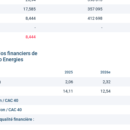
17,585
357 095
8,444
412 698
-
-
8,444
ios financiers de
p Energies
2025
2026e
)
2,06
2,32
14,11
12,54
n / CAC 40
ion / CAC 40
qualité financière :