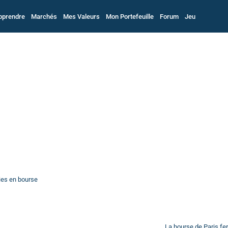
pprendre
Marchés
Mes Valeurs
Mon Portefeuille
Forum
Jeu
ies en bourse
La bourse de Paris f