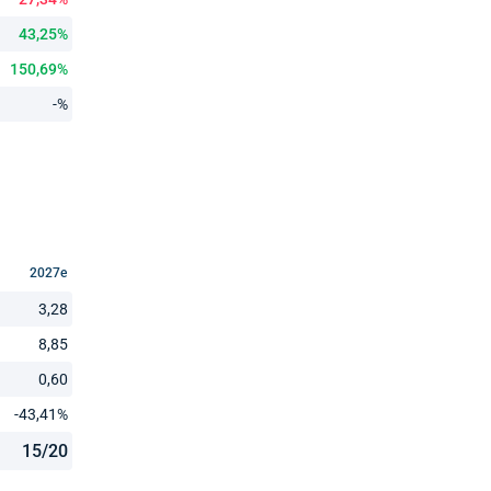
43,25%
150,69%
-%
2027e
3,28
8,85
0,60
-43,41%
15/20