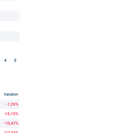
4
5
Variation
-1,29%
-16,10%
-10,47%
-27,34%