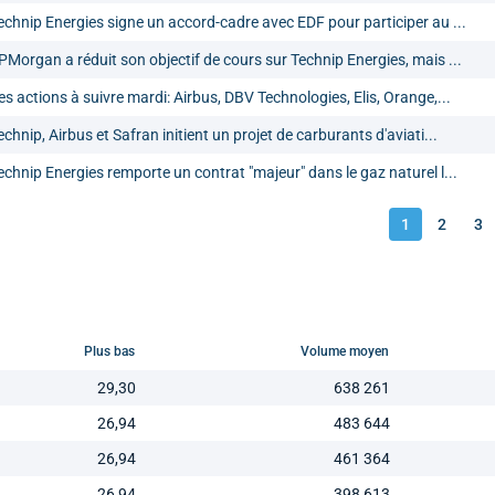
echnip Energies signe un accord-cadre avec EDF pour participer au ...
PMorgan a réduit son objectif de cours sur Technip Energies, mais ...
es actions à suivre mardi: Airbus, DBV Technologies, Elis, Orange,...
echnip, Airbus et Safran initient un projet de carburants d'aviati...
echnip Energies remporte un contrat "majeur" dans le gaz naturel l...
1
2
3
Plus bas
Volume moyen
29,30
638 261
26,94
483 644
26,94
461 364
26,94
398 613