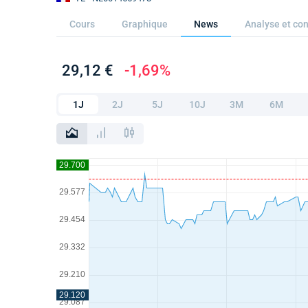
Cours
Graphique
News
Analyse et con
29,12 €
-1,69%
1J
2J
5J
10J
3M
6M