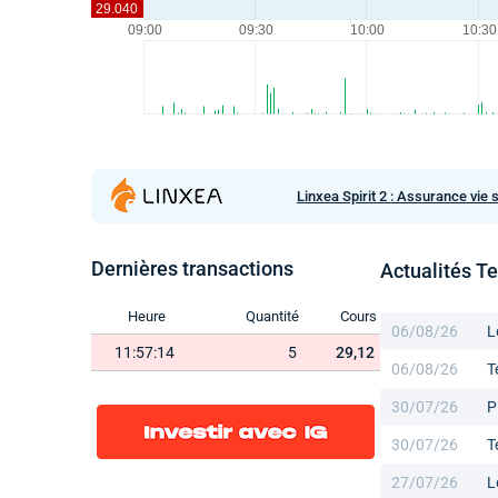
Linxea Spirit 2 : Assurance vie 
Dernières transactions
Actualités T
Heure
Quantité
Cours
06/08/26
L
11:57:14
5
29,12
06/08/26
T
30/07/26
P
30/07/26
T
27/07/26
L