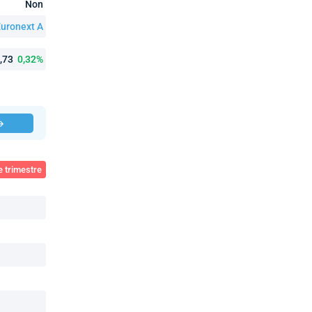
Non
uronext A
7,73
0,32%
 →
e trimestre