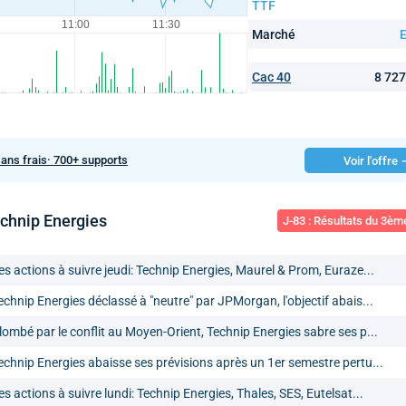
TTF
Marché
E
Cac 40
8 72
sans frais· 700+ supports
Voir l'offre
echnip Energies
J-83 : Résultats du 3èm
es actions à suivre jeudi: Technip Energies, Maurel & Prom, Euraze...
echnip Energies déclassé à "neutre" par JPMorgan, l'objectif abais...
lombé par le conflit au Moyen-Orient, Technip Energies sabre ses p...
echnip Energies abaisse ses prévisions après un 1er semestre pertu...
es actions à suivre lundi: Technip Energies, Thales, SES, Eutelsat...