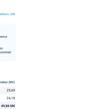
ateurs Jolt
luence
son
ssionnel
 valeur (M€)
25,69
24,18
49,86 M€