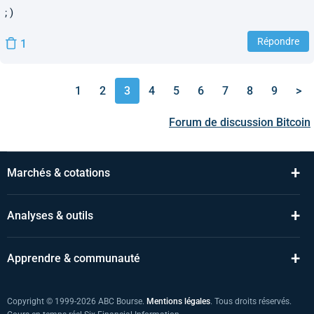
; )
Répondre
1
1
2
3
4
5
6
7
8
9
>
Forum de discussion
Bitcoin
+
Marchés & cotations
+
Analyses & outils
+
Apprendre & communauté
Copyright © 1999-2026 ABC Bourse.
Mentions légales
. Tous droits réservés.