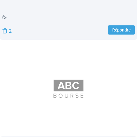
🥳
Répondre
2