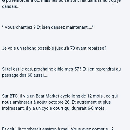
G pu renforcer a 62, mais les 60 se sont fait dans la nuit qd je
dansais...
" Vous chantiez ? Et bien dansez maintenant...."
Je vois un rebond possible jusqu'à 73 avant rebaisse?
Si tel est le cas, prochaine cible mes 57 ! Et j'en reprendrai au
passage des 60 aussi....
Sur BTC, il y a un Bear Market cycle long de 12 mois , ce qui
nous amènerait à août/ octobre 26. Et autrement et plus
intéressant, il y a un cycle court qui durerait 6-8 mois.
Et celui là tomberait environ à mai. Vous avez compris...?....