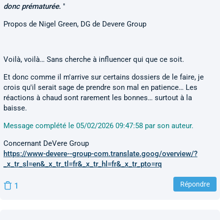
donc prématurée
.
"
Propos de Nigel Green, DG de Devere Group
Voilà, voilà… Sans cherche à influencer qui que ce soit.
Et donc comme il m'arrive sur certains dossiers de le faire, je
crois qu'il serait sage de prendre son mal en patience… Les
réactions à chaud sont rarement les bonnes… surtout à la
baisse.
Message complété le 05/02/2026 09:47:58 par son auteur.
Concernant DeVere Group
https://www-devere--group-com.translate.goog/overview/?
_x_tr_sl=en&_x_tr_tl=fr&_x_tr_hl=fr&_x_tr_pto=rq
Répondre
1