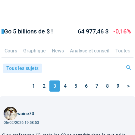
Go 5 billions de $ !
64 977,46 $
-0,16%
Cours
Graphique
News
Analyse et conseil
Toutes l
Tous les sujets
1
2
3
4
5
6
7
8
9
>
waine70
06/02/2026 19:53:50