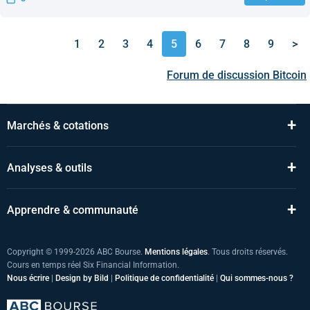
1
2
3
4
5
6
7
8
9
>
Forum de discussion
Bitcoin
+
Marchés & cotations
+
Analyses & outils
+
Apprendre & communauté
Copyright © 1999-2026 ABC Bourse.
Mentions légales
. Tous droits réservés.
Cours en temps réel Six Financial Information.
Nous écrire
|
Design by Bild
|
Politique de confidentialité
|
Qui sommes-nous ?