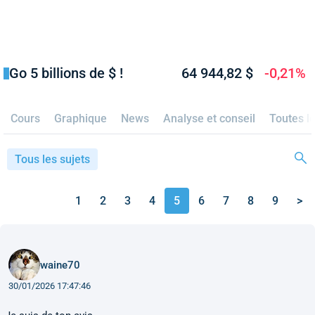
Go 5 billions de $ !
64 944,82 $
-0,21%
Cours
Graphique
News
Analyse et conseil
Toutes l
Tous les sujets
1
2
3
4
5
6
7
8
9
>
waine70
30/01/2026 17:47:46