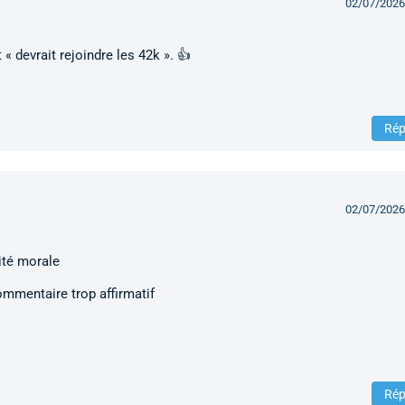
02/07/2026
t « devrait rejoindre les 42k ». 👍
Rép
02/07/2026
lité morale
ommentaire trop affirmatif
Rép