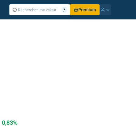
⌕
/
Premium
0,83%