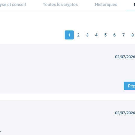
yse et conseil
Toutes les cryptos
Historiques
1
2
3
4
5
6
7
8
02/07/2026
Rép
02/07/2026
.