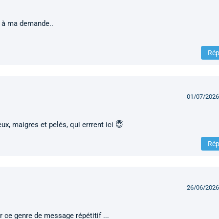
s à ma demande..
Rép
01/07/2026
x, maigres et pelés, qui errrent ici 😇
Rép
26/06/2026
r ce genre de message répétitif ...