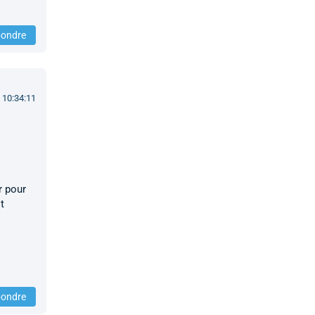
ondre
 10:34:11
r pour
t
ondre