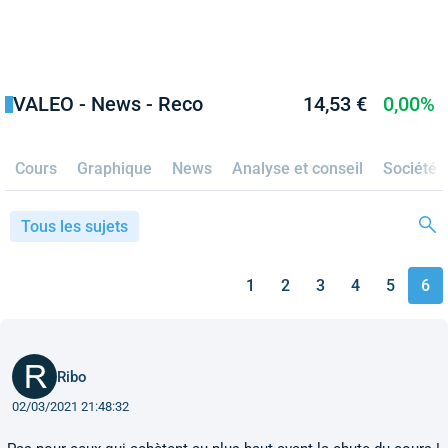
VALEO - News - Reco
14,53 €
0,00%
Cours
Graphique
News
Analyse et conseil
Société
Tous les sujets
1
2
3
4
5
6
Ribo
02/03/2021 21:48:32