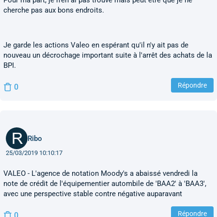
Pour ma part, je n'en ai pas trouvé mais peut être que je ne
cherche pas aux bons endroits.
Je garde les actions Valeo en espérant qu'il n'y ait pas de
nouveau un décrochage important suite à l'arrêt des achats de la
BPI.
Répondre
0
Ribo
25/03/2019 10:10:17
VALEO - L'agence de notation Moody's a abaissé vendredi la
note de crédit de l'équipementier autombile de 'BAA2' à 'BAA3',
avec une perspective stable contre négative auparavant
Répondre
0