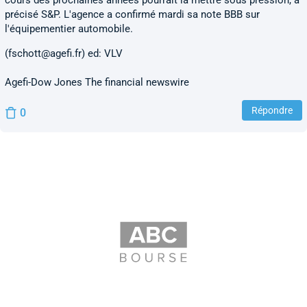
cours des prochaines années pourrait la mettre sous pression, a
précisé S&P. L'agence a confirmé mardi sa note BBB sur
l'équipementier automobile.
(
fschott@agefi.fr
) ed: VLV
Agefi-Dow Jones The financial newswire
Répondre
0