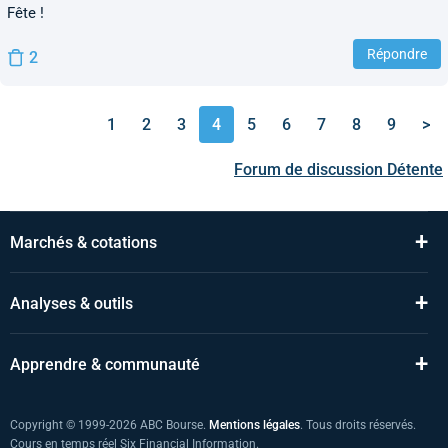
Fête !
Répondre
2
1
2
3
4
5
6
7
8
9
>
Forum de discussion
Détente
+
Marchés & cotations
+
Analyses & outils
+
Apprendre & communauté
Copyright © 1999-2026 ABC Bourse.
Mentions légales
. Tous droits réservés.
Cours en temps réel Six Financial Information.