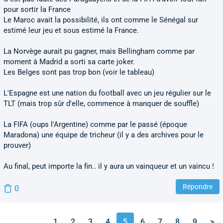
pour sortir la France
Le Maroc avait la possibilité, ils ont comme le Sénégal sur
estimé leur jeu et sous estimé la France.
La Norvège aurait pu gagner, mais Bellingham comme par
moment à Madrid a sorti sa carte joker.
Les Belges sont pas trop bon (voir le tableau)
L'Espagne est une nation du football avec un jeu régulier sur le
TLT (mais trop sûr d'elle, commence à manquer de souffle)
La FIFA (oups l'Argentine) comme par le passé (époque
Maradona) une équipe de tricheur (il y a des archives pour le
prouver)
Au final, peut importe la fin.. il y aura un vainqueur et un vaincu !
Répondre
0
1
2
3
4
5
6
7
8
9
>