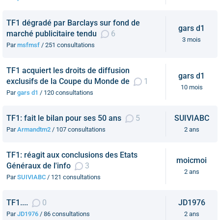
TF1 dégradé par Barclays sur fond de
gars d1
marché publicitaire tendu
6
3 mois
Par
msfmsf
/ 251 consultations
TF1 acquiert les droits de diffusion
gars d1
exclusifs de la Coupe du Monde de
1
10 mois
Par
gars d1
/ 120 consultations
TF1: fait le bilan pour ses 50 ans
5
SUIVIABC
Par
Armandtm2
/ 107 consultations
2 ans
TF1: réagit aux conclusions des Etats
moicmoi
Généraux de l'info
3
2 ans
Par
SUIVIABC
/ 121 consultations
TF1....
0
JD1976
Par
JD1976
/ 86 consultations
2 ans