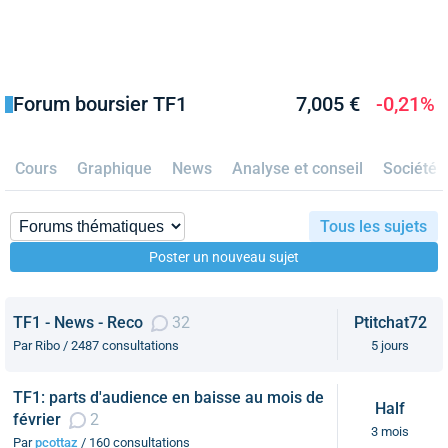
Forum boursier TF1
7,005 €
-0,21%
Cours
Graphique
News
Analyse et conseil
Société
Tous les sujets
Poster un nouveau sujet
TF1 - News - Reco
32
Ptitchat72
Par Ribo / 2487 consultations
5 jours
TF1: parts d'audience en baisse au mois de
Half
février
2
3 mois
Par
pcottaz
/ 160 consultations