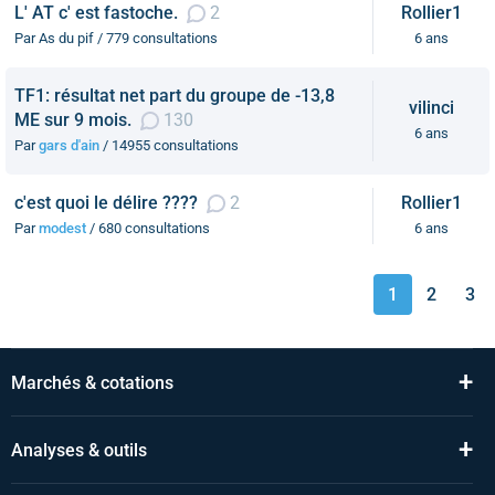
L' AT c' est fastoche.
2
Rollier1
Par As du pif / 779 consultations
6 ans
TF1: résultat net part du groupe de -13,8
vilinci
ME sur 9 mois.
130
6 ans
Par
gars d'ain
/ 14955 consultations
c'est quoi le délire ????
2
Rollier1
Par
modest
/ 680 consultations
6 ans
1
2
3
+
Marchés & cotations
+
Analyses & outils