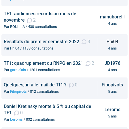
TF1: audiences records au mois de
manuborelli
novembre
2
4 ans
Par ROUILLA / 430 consultations
Résultats du premier semestre 2022
3
Phi04
Par Phi04 / 1188 consultations
4 ans
TF1: quadruplement du RNPG en 2021
2
JD1976
Par
gars d'ain
/ 1201 consultations
4 ans
Quelques,un à le mail de Tf1 ?
0
Fibopivots
Par
Fibopivots
/ 812 consultations
5 ans
Daniel Kretinsky monte à 5 % au capital de
Leroms
TF1
0
5 ans
Par
Leroms
/ 832 consultations