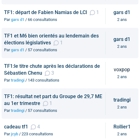
TF1: départ de Fabien Namias de LCI
1
gars d1
Par
gars d1
/ 66 consultations
2 ans
TF1 et M6 bien orientés au lendemain des
gars d1
élections législatives
1
2 ans
Par
gars d1
/ 57 consultations
TF1:le titre chute après les déclarations de
voxpop
Sébastien Chenu
3
2 ans
Par
tradingi
/ 143 consultations
TF1: résultat net part du Groupe de 29,7 ME
tradingi
au 1er trimestre
1
2 ans
Par
tradingi
/ 57 consultations
cadeau tf1
4
Rollier1
Par
jcyb
/ 223 consultations
2 ans