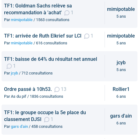
TF1: Goldman Sachs relève sa
mimipotable
recommandation à 'achat'
1
5 ans
Par
mimipotable
/ 1563 consultations
TF1: arrivée de Ruth Elkrief sur LCI
1
mimipotable
Par
mimipotable
/ 616 consultations
5 ans
TF1: baisse de 64% du résultat net annuel
jcyb
1
5 ans
Par
jcyb
/ 712 consultations
Ordre passé à 10h53.
13
Rollier1
Par As du pif / 1836 consultations
6 ans
TF1: le groupe occupe la 5e place du
gars d'ain
classement DJSI
1
6 ans
Par
gars d'ain
/ 458 consultations