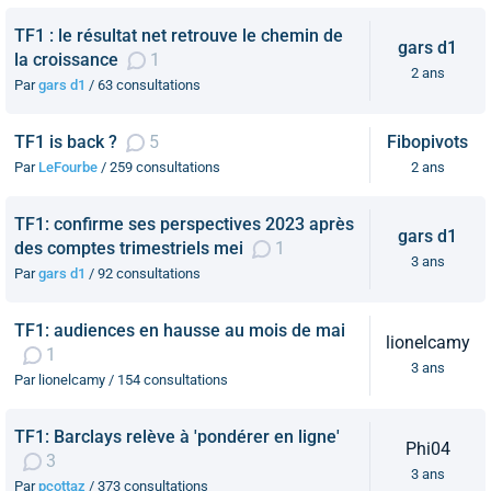
TF1 : le résultat net retrouve le chemin de
gars d1
la croissance
1
2 ans
Par
gars d1
/ 63 consultations
TF1 is back ?
5
Fibopivots
Par
LeFourbe
/ 259 consultations
2 ans
TF1: confirme ses perspectives 2023 après
gars d1
des comptes trimestriels mei
1
3 ans
Par
gars d1
/ 92 consultations
TF1: audiences en hausse au mois de mai
lionelcamy
1
3 ans
Par lionelcamy / 154 consultations
TF1: Barclays relève à 'pondérer en ligne'
Phi04
3
3 ans
Par
pcottaz
/ 373 consultations