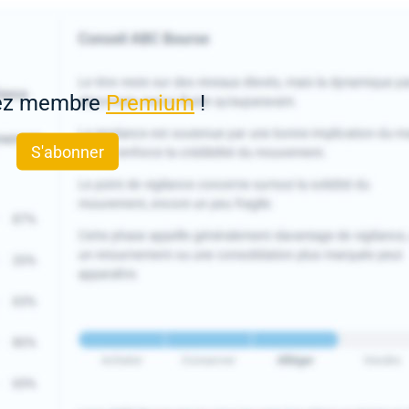
ez membre
Premium
!
S'abonner