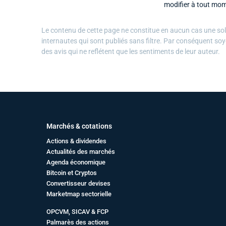
modifier à tout mom
Le contenu de cette page ne constitue en aucun cas une solli
internautes qui sont publiés sans filtre. Par conséquent soy
des avis qui ne reflétent que les sentiments de leur auteur.
Marchés & cotations
Actions & dividendes
Actualités des marchés
Agenda économique
Bitcoin et Cryptos
Convertisseur devises
Marketmap sectorielle
OPCVM, SICAV & FCP
Palmarès des actions