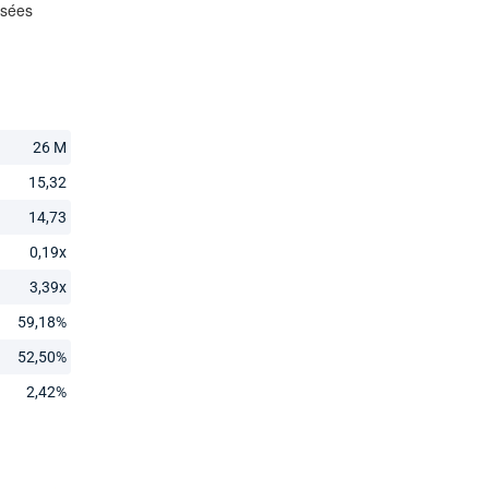
26 M
15,32
14,73
0,19x
3,39x
59,18%
52,50%
2,42%