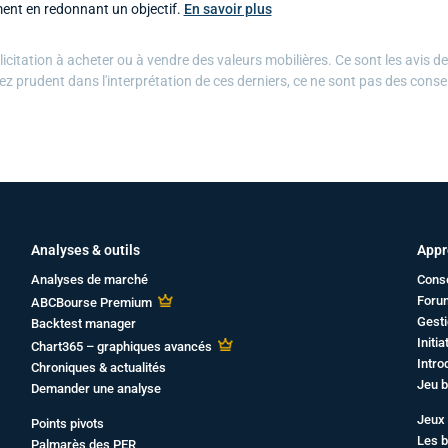
ent en redonnant un objectif.
En savoir plus
citation à acheter ou à vendre des valeurs mobilières. Ce sont les avis d
ez prudent dans l'interprétation de ces derniers, ce ne sont pas des conse
Analyses & outils
Appr
Analyses de marché
Cons
Foru
ABCBourse Premium
Gesti
Backtest manager
Initi
Chart365 – graphiques avancés
Intro
Chroniques & actualités
Jeu b
Demander une analyse
Jeux 
Points pivots
Les b
Palmarès des PER