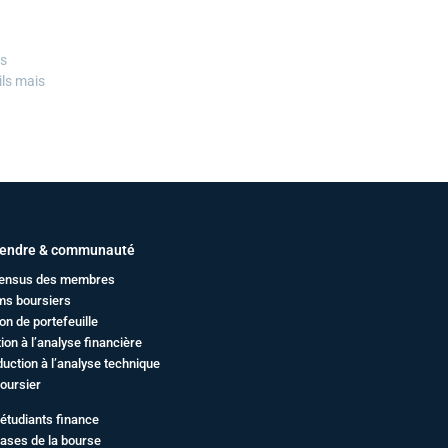
es
ils mais
endre & communauté
ensus des membres
ms boursiers
on de portefeuille
ation à l’analyse financière
duction à l’analyse technique
oursier
étudiants finance
ases de la bourse