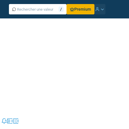
⌕
/
Premium