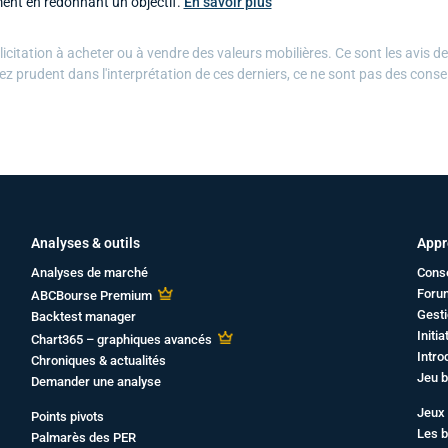
ent en redonnant un objectif.
En savoir plus
citation à acheter ou à vendre des valeurs mobilières. Ce sont les avis d
ez prudent dans l'interprétation de ces derniers, ce ne sont pas des conse
Analyses & outils
Appr
Analyses de marché
Cons
Foru
ABCBourse Premium
Gesti
Backtest manager
Initi
Chart365 – graphiques avancés
Intro
Chroniques & actualités
Jeu b
Demander une analyse
Jeux 
Points pivots
Les b
Palmarès des PER