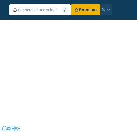
⌕
/
Premium