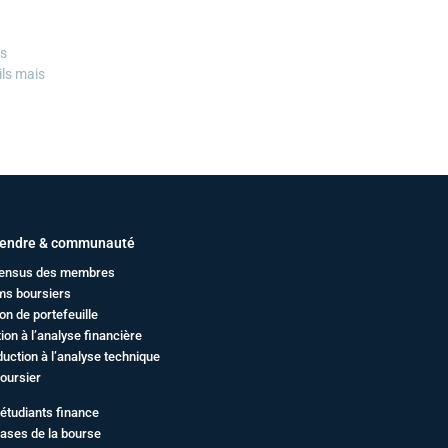
es
ils mais
endre & communauté
ensus des membres
ms boursiers
on de portefeuille
ation à l’analyse financière
duction à l’analyse technique
oursier
étudiants finance
ases de la bourse