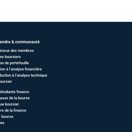
endre & communauté
ensus des membres
ms boursiers
on de portefeuille
ation à l’analyse financière
duction à l’analyse technique
oursier
étudiants finance
ases de la bourse
ue boursier
rs de la finance
z bourse
ies