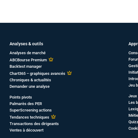
Analyses & outils
Appr
Analyses de marché
Cons
Foru
ABCBourse Premium
Gesti
Backtest manager
Initi
Chart365 – graphiques avancés
Intro
Chroniques & actualités
Jeu b
Demander une analyse
Jeux 
Points pivots
Les b
Palmarès des PER
Lexiq
SuperScreening actions
Métie
Tendances techniques
Quiz
Transactions des dirigeants
Cook
Ventes à découvert