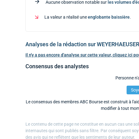
Aucune observation notable sur
les volumes d'
La valeur a réalisé une
englobante baissière
.
Analyses de la rédaction sur WEYERHAEUSE
Il n'y a pas encore d'analyse sur cette valeur, cliquez ici 
Consensus des analystes
Personne n'a
Soye
Le consensus des membres ABC Bourse est construit à l'aide
modifier à tout mom
Le contenu de cette page ne constitue en aucun cas une solli
internautes qui sont publiés sans filtre. Par conséquent soy
des avis qui ne reflétent que les sentiments de leur auteur.