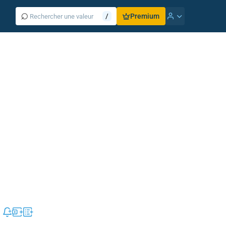
⌕
/
Premium