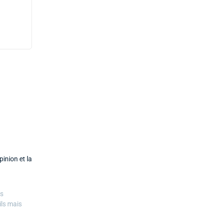
inion et la
es
ils mais