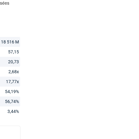
18 516 M
57,15
20,73
2,68x
17,77x
54,19%
56,74%
3,44%