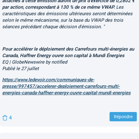
attachés à cette émission auront un prix d'exercice de 0,2802 €
par action, correspondant à 130 % de ce même VWAP.
Les
caractéristiques des émissions ultérieures seront déterminées
selon le même mécanisme, sur la base du VWAP des trois
séances précédant chaque décision d'émission. "
Pour accélérer le déploiement des Carrefours multi-énergies au
Canada, Haffner Energy ouvre son capital à Mundi Énergies
EQ | GlobeNewswire by notified
Publié le 27 juillet
https://www.ledevoir.com/communiques-de-
presse/997457/accelerer-deploiement-carrefours-multi-
energies-canada-haffner-energy-ouvre-capital-mundi-energies
Répondre
4