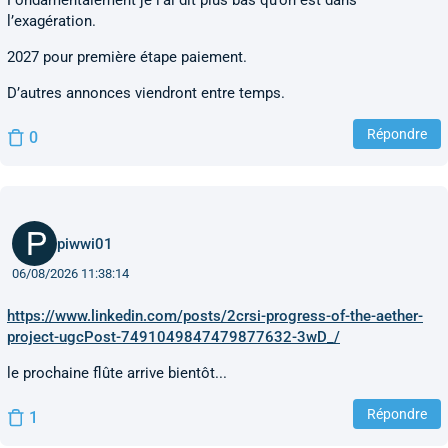
Fondamentalement je l’ai dit plus bas qu’on est dans
l’exagération.
2027 pour première étape paiement.
D’autres annonces viendront entre temps.
Répondre
0
piwwi01
06/08/2026 11:38:14
https://www.linkedin.com/posts/2crsi-progress-of-the-aether-
project-ugcPost-7491049847479877632-3wD_/
le prochaine flûte arrive bientôt...
Répondre
1