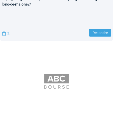
long-de-maloney/
Répondre
2