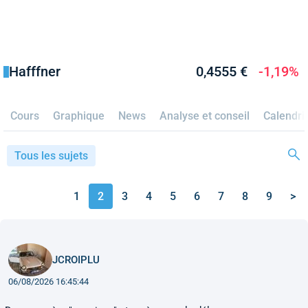
Hafffner
0,4555 €
-1,19%
Cours
Graphique
News
Analyse et conseil
Calendri
Tous les sujets
1
2
3
4
5
6
7
8
9
>
JCROIPLU
06/08/2026 16:45:44