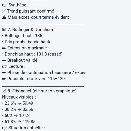
👉 Synthèse :
✅ Trend puissant confirmé
⚠️ Mais excès court terme évident
________________________________________
📊 7. Bollinger & Donchian
• Bollinger haut : 136
• Prix proche bande haute
➡️ Extension maximale
• Donchian haut : 131.8 (cassé)
➡️ Breakout validé
👉 Lecture :
➡️ Phase de continuation haussière / excès
➡️ Possible retour vers 115–120
________________________________________
📐 8. Fibonacci (clé sur ton graphique)
Niveaux visibles :
• 23.6% → 59.49
• 38.2% → 82.56
• 50% → 101.21
• 61.8% → 119.85
👉 Situation actuelle :