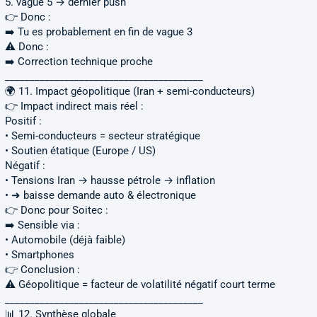
5. vague 5 → dernier push
👉 Donc :
➡️ Tu es probablement en fin de vague 3
⚠️ Donc :
➡️ Correction technique proche
________________________________________
🌍 11. Impact géopolitique (Iran + semi-conducteurs)
👉 Impact indirect mais réel :
Positif :
• Semi-conducteurs = secteur stratégique
• Soutien étatique (Europe / US)
Négatif :
• Tensions Iran → hausse pétrole → inflation
• ➜ baisse demande auto & électronique
👉 Donc pour Soitec :
➡️ Sensible via :
• Automobile (déjà faible)
• Smartphones
👉 Conclusion :
⚠️ Géopolitique = facteur de volatilité négatif court terme
________________________________________
📊 12. Synthèse globale