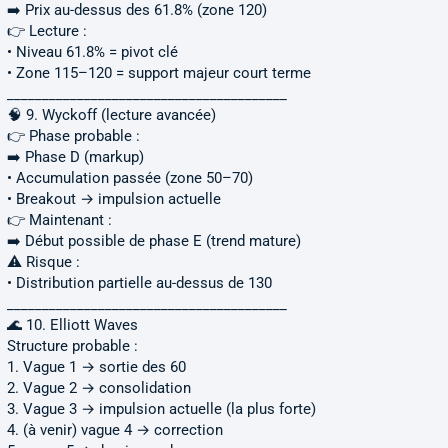
➡️ Prix au-dessus des 61.8% (zone 120)
👉 Lecture :
• Niveau 61.8% = pivot clé
• Zone 115–120 = support majeur court terme
________________________________________
🧠 9. Wyckoff (lecture avancée)
👉 Phase probable :
➡️ Phase D (markup)
• Accumulation passée (zone 50–70)
• Breakout → impulsion actuelle
👉 Maintenant :
➡️ Début possible de phase E (trend mature)
⚠️ Risque :
• Distribution partielle au-dessus de 130
________________________________________
🌊 10. Elliott Waves
Structure probable :
1. Vague 1 → sortie des 60
2. Vague 2 → consolidation
3. Vague 3 → impulsion actuelle (la plus forte)
4. (à venir) vague 4 → correction