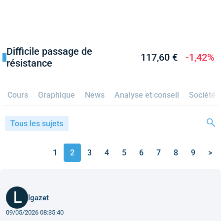
Difficile passage de
117,60 €
-1,42%
résistance
Cours
Graphique
News
Analyse et conseil
Société
Tous les sujets
1
2
3
4
5
6
7
8
9
>
lgazet
09/05/2026 08:35:40