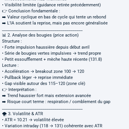
• Visibilité limitée (guidance retirée précédemment)
👉 Conclusion fondamentale :
➡️ Valeur cyclique en bas de cycle qui tente un rebond
➡️ L’IA soutient la reprise, mais pas encore généralisée
________________________________________
📊 2. Analyse des bougies (price action)
Structure :
• Forte impulsion haussière depuis début avril
• Série de bougies vertes impulsives → trend propre
• Petit essoufflement + mèche haute récente (131.8)
Lecture :
• Accélération → breakout zone 100 → 120
• Pullback léger → reprise immédiate
• Gap visible autour des 115–120 (zone clé)
👉 Interprétation :
➡️ Trend haussier fort mais extension avancée
➡️ Risque court terme : respiration / comblement du gap
________________________________________
🌪 3. Volatilité & ATR
• ATR = 10.21 → volatilité élevée
• Variation intraday (118 → 131) cohérente avec ATR