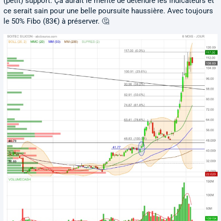
(petit) support. Ça aurait le mérite de détendre les indicateurs et
ce serait sain pour une belle poursuite haussière. Avec toujours
le 50% Fibo (83€) à préserver. 🤔