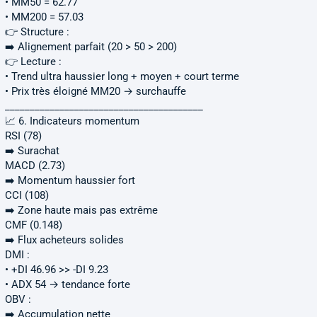
• MM50 = 62.77
• MM200 = 57.03
👉 Structure :
➡️ Alignement parfait (20 > 50 > 200)
👉 Lecture :
• Trend ultra haussier long + moyen + court terme
• Prix très éloigné MM20 → surchauffe
________________________________________
📈 6. Indicateurs momentum
RSI (78)
➡️ Surachat
MACD (2.73)
➡️ Momentum haussier fort
CCI (108)
➡️ Zone haute mais pas extrême
CMF (0.148)
➡️ Flux acheteurs solides
DMI :
• +DI 46.96 >> -DI 9.23
• ADX 54 → tendance forte
OBV :
➡️ Accumulation nette