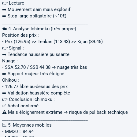
👉 Lecture :
➡️ Mouvement sain mais explosif
➡️ Stop large obligatoire (~10€)
________________________________________
☁️ 4. Analyse Ichimoku (très propre)
Position des prix :
• Prix (126.95) >> Tenkan (113.43) >> Kijun (89.45)
👉 Signal :
➡️ Tendance haussière puissante
Nuage :
• SSA 52.70 / SSB 44.38 → nuage très bas
➡️ Support majeur très éloigné
Chikou :
• 126.77 libre au-dessus des prix
➡️ Validation haussière complète
👉 Conclusion Ichimoku :
✅ Achat confirmé
⚠️ Mais éloignement extrême → risque de pullback technique
________________________________________
📉 5. Moyennes mobiles
• MM20 = 84.94